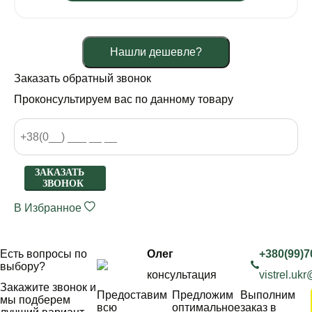
Нашли дешевле?
Заказать обратный звонок
Проконсультируем вас по данному товару
ЗАКАЗАТЬ
ЗВОНОК
В Избранное
Есть вопросы по
Олег
+380(99)7
выбору?
консультация
vistrel.uk
Закажите звонок и
Предоставим
Предложим
Выполним
мы подберем
всю
оптимальное
заказ в