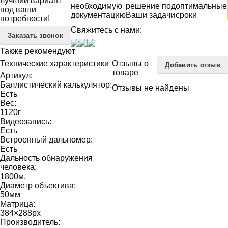
лучший вариант
необходимую
решение под
оптимальные
под ваши
документацию
Ваши задачи
сроки
потребности!
Свяжитесь с нами:
Заказать звонок
Также рекомендуют
Технические характеристики
Отзывы о
Добавить отзыв
товаре
Артикул:
Баллистический калькулятор:
Отзывы не найдены
Есть
Вес:
1120
г
Видеозапись:
Есть
Встроенный дальномер:
Есть
Дальность обнаружения
человека:
1800
м.
Диаметр объектива:
50
мм
Матрица:
384×288
px
Производитель: