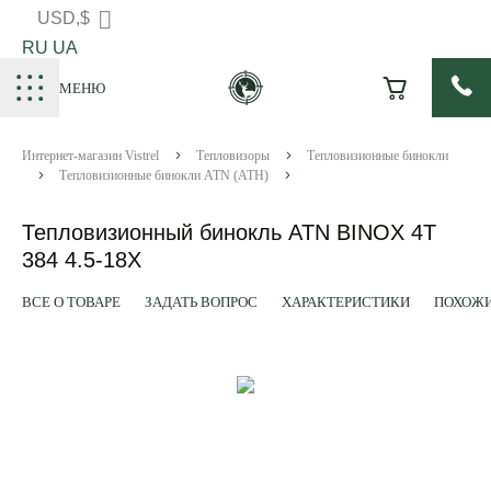
USD,$
RU
UA
МЕНЮ
Интернет-магазин Vistrel
Тепловизоры
Тепловизионные бинокли
Тепловизионные бинокли ATN (АТН)
Тепловизионный бинокль ATN BINOX 4T
384 4.5-18X
ВСЕ О ТОВАРЕ
ЗАДАТЬ ВОПРОС
ХАРАКТЕРИСТИКИ
ПОХОЖИ