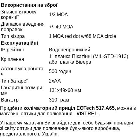
Використання на зброї
Значення кроку
1/2 МОА
корекції
Діапазон введення
+/- 40 МОА
поправок
Тип візира
1 MOA red dot w/68 MOA circle
Експлуатаційні
IP рейтинг
Водонепроникний
1" планка Пікатінні (MIL-STD-1913)
Кріплення
або планка Вівера
Автономна робота,
500 годин
ч
Тип батареї
2хАА
Габаритні розміри,
131x49x60 мм
мм
Вага, гр
310 грам
Придбати
коліматорний приціл EOTech 517.A65
, можна в
магазині оптики для полювання -
VISTREL
.
У нашому магазині Ви знайдете для себе будь-які прилади
зі світу оптики для полювання будь-якого виробника,
представленого в Україні.