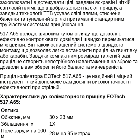
захоплювати і відстежувати цілі, завдяки яскравій і чіткій
світловій плямі, що відображається на склі прицілу, а
завдяки технології TТВ усуває сліпі плями, стиснене
бачення та тунельний зір, які притаманні стандартним
трубчастим системам прицілювання.
517.A65 володіє широким кутом огляду, що дозволяє
ефективно контролювати довкілля і швидко перемикатися
між цілями. Він також оснащений системою швидкого
монтажу, що дозволяє легко встановити приціл на гвинтівку
або карабін. Завдяки компактним розмірам та легкій вазі,
приціл не створить непотрібного навантаження на зброю та
дозволить вам зберегти його баланс та маневреність.
Приціл коліматора EOTech 517.A65 - це надійний і міцний
інструмент, який допоможе вам досягти високої точності і
ефективності при стрільбі.
Характеристики до
коліматорного прицілу EOTech
517.A65:
Оптика
Об'єктив, мм
30 х 23 мм
Збільшення, х
1X
Поле зору, м на 100
28 м на 95 метрах
м