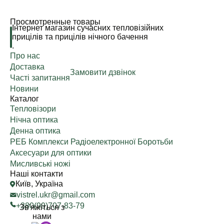
Просмотренные товары
Інтернет магазин сучасних тепловізійних
прицілів та прицілів нічного бачення
.
Про нас
Доставка
Замовити дзвінок
Часті запитання
Новини
Каталог
Тепловізори
Нічна оптика
Денна оптика
РЕБ Комплекси Радіоелектронної Боротьби
Аксесуари для оптики
Мисливські ножі
Наші контакти
Київ, Україна
vistrel.ukr@gmail.com
+380(99)707-83-79
Зв'яжіться з
нами