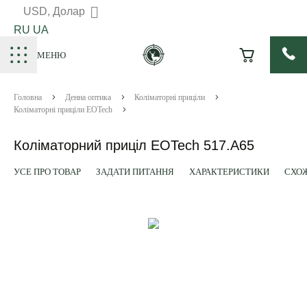
USD, Долар
RU
UA
МЕНЮ
Головна
Денна оптика
Коліматорні приціли
Коліматорні приціли EOTech
Коліматорний приціл EOTech 517.A65
УСЕ ПРО ТОВАР
ЗАДАТИ ПИТАННЯ
ХАРАКТЕРИСТИКИ
СХОЖ