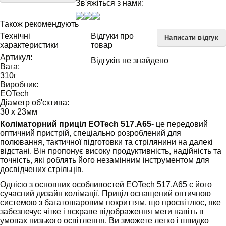
Зв'яжіться з нами:
Також рекомендують
Технічні
Відгуки про
Написати відгук
характеристики
товар
Артикул:
Відгуків не знайдено
Вага:
310
г
Виробник:
EOTech
Діаметр об'єктива:
30 х 23
мм
Коліматорний приціл EOTech 517.A65
- це передовий
оптичний пристрій, спеціально розроблений для
полювання, тактичної підготовки та стрілянини на далекі
відстані. Він пропонує високу продуктивність, надійність та
точність, які роблять його незамінним інструментом для
досвідчених стрільців.
Однією з основних особливостей EOTech 517.A65 є його
сучасний дизайн колімації. Приціл оснащений оптичною
системою з багатошаровим покриттям, що просвітлює, яке
забезпечує чітке і яскраве відображення мети навіть в
умовах низького освітлення. Ви зможете легко і швидко