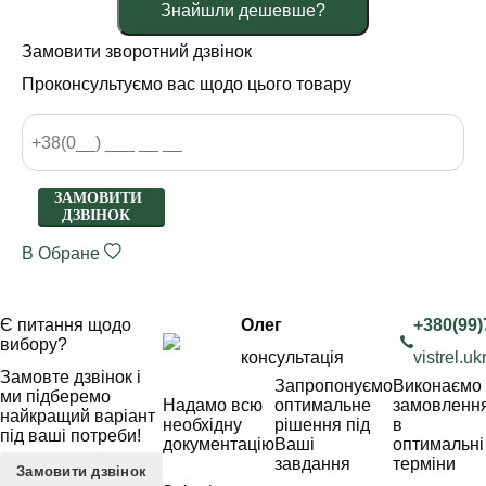
Знайшли дешевше?
Замовити зворотний дзвінок
Проконсультуємо вас щодо цього товару
ЗАМОВИТИ
ДЗВІНОК
В Обране
Є питання щодо
Олег
+380(99)
вибору?
консультація
vistrel.
Замовте дзвінок і
Запропонуємо
Виконаємо
ми підберемо
Надамо всю
оптимальне
замовленн
найкращий варіант
необхідну
рішення під
в
під ваші потреби!
документацію
Ваші
оптимальні
завдання
терміни
Замовити дзвінок