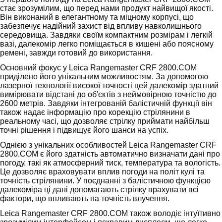
стає зрозумілим, що перед нами продукт найвищої якості.
Він виконаний в елегантному та міцному корпусі, що
забезпечує надійний захист від впливу навколишнього
середовища. Завдяки своїм компактним розмірам і легкій
вазі, далекомір легко поміщається в кишені або поясному
ремені, завжди готовий до використання.
Основний фокус у Leica Rangemaster CRF 2800.COM
приділено його унікальним можливостям. За допомогою
лазерної технології високої точності цей далекомір здатний
вимірювати відстані до об'єктів з неймовірною точністю до
2600 метрів. Завдяки інтегрованій балістичній функції він
також надає інформацію про корекцію стрілянини в
реальному часі, що дозволяє стрілку приймати найбільш
точні рішення і підвищує його шанси на успіх.
Однією з унікальних особливостей Leica Rangemaster CRF
2800.COM є його здатність автоматично визначати дані про
погоду, такі як атмосферний тиск, температура та вологість.
Це дозволяє враховувати вплив погоди на політ кулі та
точність стрілянини. У поєднанні з балістичною функцією
далекоміра ці дані допомагають стрілку врахувати всі
фактори, що впливають на точність влучення.
Leica Rangemaster CRF 2800.COM також володіє інтуїтивно