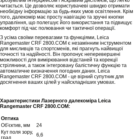
зрозумілим інтерфейсом і яскравим дисплеєм, що легко
читається. Це дозволяє користувачеві швидко отримати
необхідну інформацію за будь-яких умов освітлення. Крім
того, далекомір має просту навігацію та зручні кнопки
управління, що полегшує його використання та підвищує
комфорт під час полювання чи тактичної операції.
З усіма своїми перевагами та функціями, Leica
Rangemaster CRF 2800.COM є незамінним інструментом
для мисливців та спортсменів, які прагнуть найвищої
точності та надійності. Він пропонує неперевершені
можливості для вимірювання відстаней та корекції
стрілянини, а також інтегровану балістичну функцію та
автоматичне визначення погодних даних. Leica
Rangemaster CRF 2800.COM - це вірний супутник для
досягнення ваших цілей у найскладніших умовах.
Характеристики Лазерного далекоміра Leica
Rangemaster CRF 2800.COM:
Оптика
Об'єктив, мм
24
Кут поля зору,
6,6
град