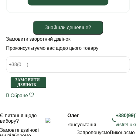
Знайшли дешевше?
Замовити зворотний дзвінок
Проконсультуємо вас щодо цього товару
ЗАМОВИТИ
ДЗВІНОК
В Обране
Є питання щодо
Олег
+380(99)
вибору?
консультація
vistrel.
Замовте дзвінок і
Запропонуємо
Виконаємо
ми підберемо