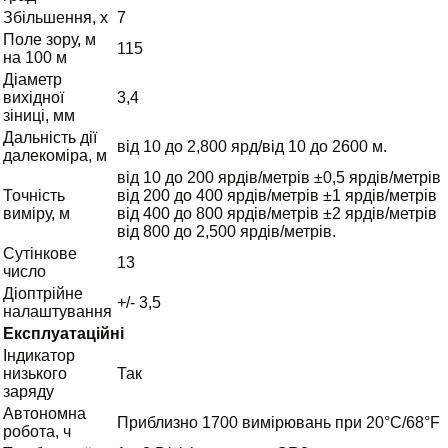
Збільшення, х
7
Поле зору, м
115
на 100 м
Діаметр
вихідної
3,4
зіниці, мм
Дальність дії
від 10 до 2,800 ярд/від 10 до 2600 м.
далекоміра, м
від 10 до 200 ярдів/метрів ±0,5 ярдів/метрів
Точність
від 200 до 400 ярдів/метрів ±1 ярдів/метрів
виміру, м
від 400 до 800 ярдів/метрів ±2 ярдів/метрів
від 800 до 2,500 ярдів/метрів.
Сутінкове
13
число
Діоптрійне
+/- 3,5
налаштування
Експлуатаційні
Індикатор
низького
Так
заряду
Автономна
Приблизно 1700 вимірювань при 20°C/68°F
робота, ч