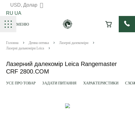
USD, Долар
RU
UA
МЕНЮ
Головна
Денна оптика
Лазерні далекоміри
Лазерні дальноміри Leica
Лазерний далекомір Leica Rangemaster
CRF 2800.COM
УСЕ ПРО ТОВАР
ЗАДАТИ ПИТАННЯ
ХАРАКТЕРИСТИКИ
СХОЖ