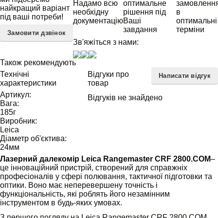
Надамо всю
оптимальне
замовленн
найкращий варіант
необхідну
рішення під
в
під ваші потреби!
документацію
Ваші
оптимальні
завдання
терміни
Замовити дзвінок
Зв'яжіться з нами:
Також рекомендують
Технічні
Відгуки про
Написати відгук
характеристики
товар
Артикул:
Відгуків не знайдено
Вага:
185
г
Виробник:
Leica
Діаметр об'єктива:
24
мм
Лазерний далекомір Leica Rangemaster CRF 2800.COM
–
це інноваційний пристрій, створений для справжніх
професіоналів у сфері полювання, тактичної підготовки та
оптики. Воно має неперевершену точність і
функціональність, які роблять його незамінним
інструментом в будь-яких умовах.
З першого погляду на Leica Rangemaster CRF 2800.COM