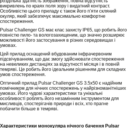
роздільна здатність зображення, повна відсутність
викривлень по краях поля зору і видатний контраст.
Особливістю цього приладу є також його п'яти скляний
окуляр, який забезпечує максимально комфортне
спостереження.
Pulsar Challenger GS має клас захисту IP65, що робить його
повністю пило- та вологозахищеним, що значно розширює
можливості його застосування в різних середовищах і
умовах.
Цей прилад оснащений вбудованим інфрачервоним
підсвічуванням, що дає змогу здійснювати спостереження
на невеликих дистанціях за відсутності місяця і в повній
темряві. Це робить його ідеальним рішенням для складних
умов спостереження.
Оптичний прилад Pulsar Challenger GS 3.5x50 є надійним
помічником для нічних спостережень у найрізноманітніших
умовах. Його чудові характеристики та унікальні
особливості роблять його незамінним інструментом для
мисливців, спостерігачів природи і всіх, хто прагне
побачити більше в темряві.
Характеристики монокуляра нічного бачення Pulsar