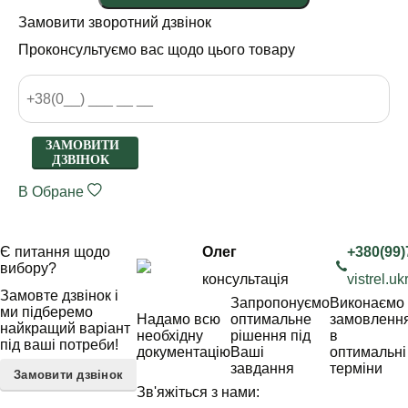
Замовити зворотний дзвінок
Проконсультуємо вас щодо цього товару
ЗАМОВИТИ
ДЗВІНОК
В Обране
Є питання щодо
Олег
+380(99)
вибору?
консультація
vistrel.
Замовте дзвінок і
Запропонуємо
Виконаємо
ми підберемо
Надамо всю
оптимальне
замовленн
найкращий варіант
необхідну
рішення під
в
під ваші потреби!
документацію
Ваші
оптимальні
завдання
терміни
Замовити дзвінок
Зв'яжіться з нами: