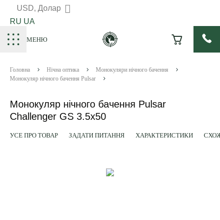
USD, Долар
RU
UA
МЕНЮ
Головна
Нічна оптика
Монокуляри нічного бачення
Монокуляр нічного бачення Pulsar
Монокуляр нічного бачення Pulsar
Challenger GS 3.5x50
УСЕ ПРО ТОВАР
ЗАДАТИ ПИТАННЯ
ХАРАКТЕРИСТИКИ
СХОЖ