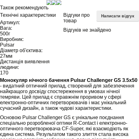
Також рекомендують
Технічні характеристики
Відгуки про
Написати відгук
товар
Артикул:
Вага:
Відгуків не знайдено
500
г
Виробник:
Pulsar
Діаметр об'єктива:
27
мм
Дистанція виявлення
людини:
170
Монокуляр нічного бачення Pulsar Challenger GS 3.5x50
- видатний оптичний прилад, створений для забезпечення
найкращого досвіду спостереження в умовах нічної
темряви. Цей прилад є справжнім проривом у сфері
електронно-оптичних перетворювачів і має унікальний
сучасний дизайн, а також чудові характеристики.
Основою Pulsar Challenger GS є унікальне поєднання
спеціально розробленої оптики R-Contact і електронно-
оптичного перетворювача CF-Super, які взаємодіють як
єдина система. Результатом такого злиття стала висока