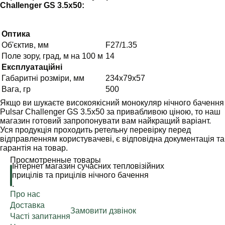
Challenger GS 3.5x50:
Оптика
Об'єктив, мм
F27/1.35
Поле зору, град, м на 100 м
14
Експлуатаційні
Габаритні розміри, мм
234x79x57
Вага, гр
500
Якщо ви шукаєте високоякісний монокуляр нічного бачення
Pulsar Challenger GS 3.5x50 за привабливою ціною, то наш
магазин готовий запропонувати вам найкращий варіант.
Уся продукція проходить ретельну перевірку перед
відправленням користувачеві, є відповідна документація та
гарантія на товар.
Просмотренные товары
Інтернет магазин сучасних тепловізійних
прицілів та прицілів нічного бачення
.
Про нас
Доставка
Замовити дзвінок
Часті запитання