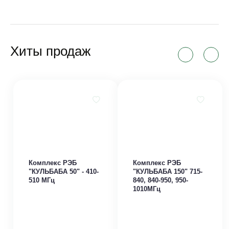
Хиты продаж
Комплекс РЭБ
Лазерный дальномер
0-
"КУЛЬБАБА 150" 715-
Vortex Razor HD 4000
840, 840-950, 950-
1010МГц