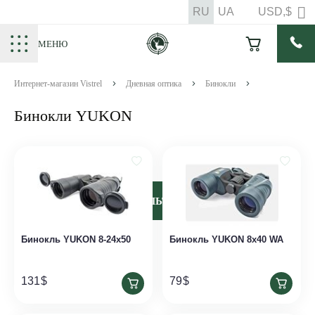
RU
UA
USD,$
МЕНЮ
Интернет-магазин Vistrel
Дневная оптика
Бинокли
Бинокли YUKON
ФИЛЬТРЫ
Бинокль YUKON 8-24х50
Бинокль YUKON 8x40 WA
131
$
79
$