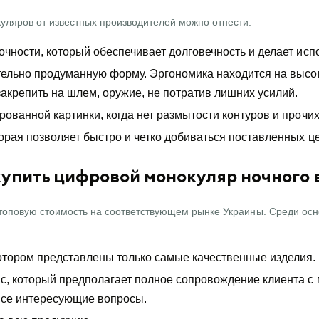
ляров от известных производителей можно отнести:
очности, который обеспечивает долговечность и делает ис
тельно продуманную форму. Эргономика находится на высок
закрепить на шлем, оружие, не потратив лишних усилий.
ованной картинки, когда нет размытости контуров и прочи
орая позволяет быстро и четко добиваться поставленных ц
купить цифровой монокуляр ночного 
оповую стоимость на соответствующем рынке Украины. Среди осно
отором представлены только самые качественные изделия.
, который предполагает полное сопровождение клиента с м
 все интересующие вопросы.