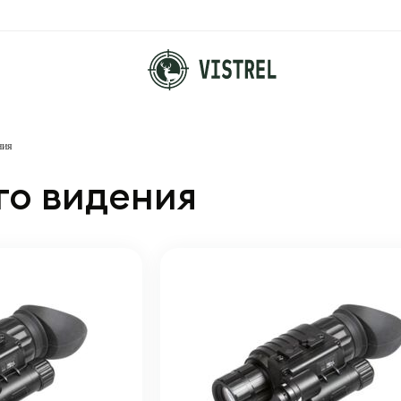
ния
го видения