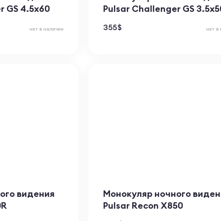
r GS 4.5x60
Pulsar Challenger GS 3.5x5
355
$
нет в наличии
нет в
ого видения
Монокуляр ночного виден
0R
Pulsar Recon X850