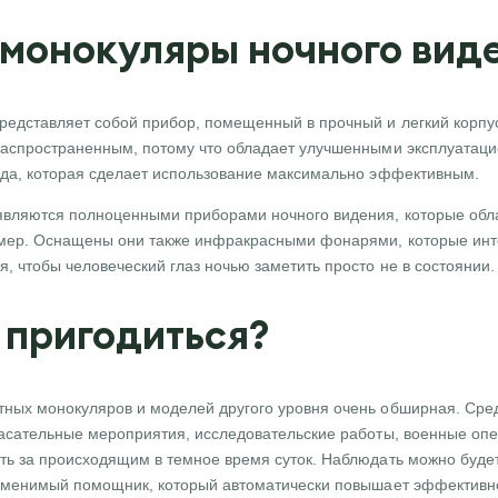
 монокуляры ночного вид
редставляет собой прибор, помещенный в прочный и легкий корпу
распространенным, потому что обладает улучшенными эксплуатац
нда, которая сделает использование максимально эффективным.
являются полноценными приборами ночного видения, которые обл
мер. Оснащены они также инфракрасными фонарями, которые инте
, чтобы человеческий глаз ночью заметить просто не в состоянии.
 пригодиться?
ных монокуляров и моделей другого уровня очень обширная. Сред
пасательные мероприятия, исследовательские работы, военные опер
ть за происходящим в темное время суток. Наблюдать можно будет
заменимый помощник, который автоматически повышает эффективно