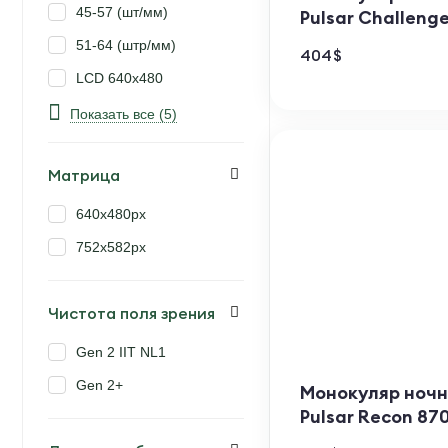
45-57 (шт/мм)
Pulsar Challenge
51-64 (штр/мм)
404
$
LCD 640x480
LCD 800x600
Показать все (5)
OLED 640x480
Матрица
640х480px
752x582px
Чистота поля зрения
Gen 2 IIT NL1
Gen 2+
Монокуляр ночн
Pulsar Recon 87