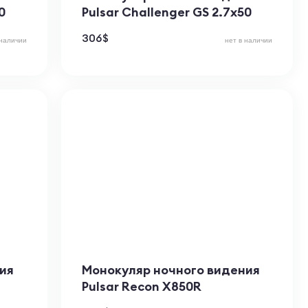
0
Pulsar Challenger GS 2.7x50
306
$
 наличии
нет в наличии
ия
Монокуляр ночного видения
Pulsar Recon X850R