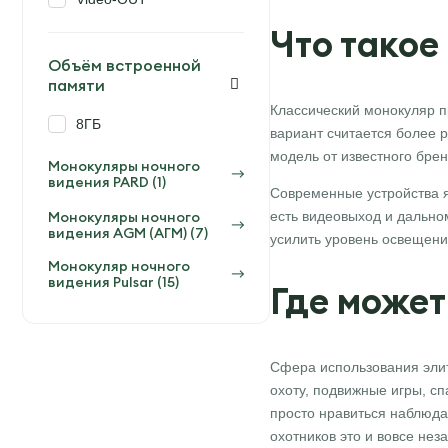
Что такое
Объём встроенной
памяти
Классический монокуляр п
8ГБ
вариант считается более 
модель от известного бре
Монокуляры ночного
видения PARD (1)
Современные устройства 
Монокуляры ночного
есть видеовыход и дально
видения AGM (АГМ) (7)
усилить уровень освещения
Монокуляр ночного
видения Pulsar (15)
Где может
Сфера использования элит
охоту, подвижные игры, с
просто нравиться наблюда
охотников это и вовсе не