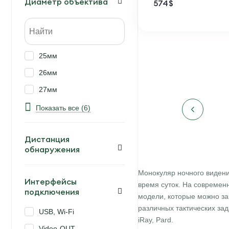
Диаметр объектива
574
$
25мм
26мм
27мм
50мм
Показать все (6)
56мм
Дистанция
70мм
обнаружения
Монокуляр ночного виден
Интерфейсы
время суток. На современ
подключения
модели, которые можно за
различных тактических зад
USB, Wi-Fi
iRay, Pard.
Video-OUT