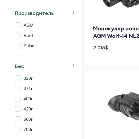
Производитель
AGM
Монокуляр ночн
AGM Wolf-14 NL
Pard
Pulsar
2 015
$
Вес
320г
371г
400г
420г
500г
700г