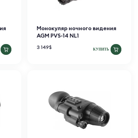
ия
Монокуляр ночного видения
AGM PVS-14 NL1
3 149
$
КУПИТЬ