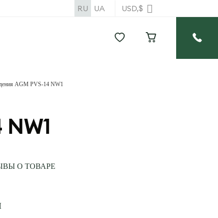
RU
UA
USD,$
идения AGM PVS-14 NW1
4 NW1
ЫВЫ О ТОВАРЕ
И