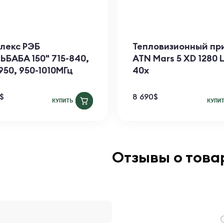
лекс РЭБ
Тепловизионный пр
ЬБАБА 150" 715-840,
ATN Mars 5 XD 1280 L
950, 950-1010МГц
40x
$
8 690
$
КУПИТЬ
КУПИ
Отзывы о това