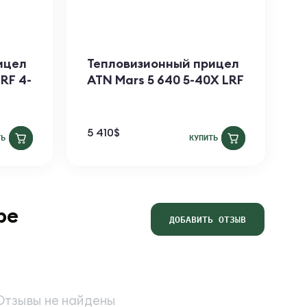
ицел
​Тепловизионный прицел
П
RF 4-
ATN Mars 5 640 5-40X LRF
A
5 410
$
1
ТЬ
КУПИТЬ
ре
ДОБАВИТЬ ОТЗЫВ
Отзывы не найдены