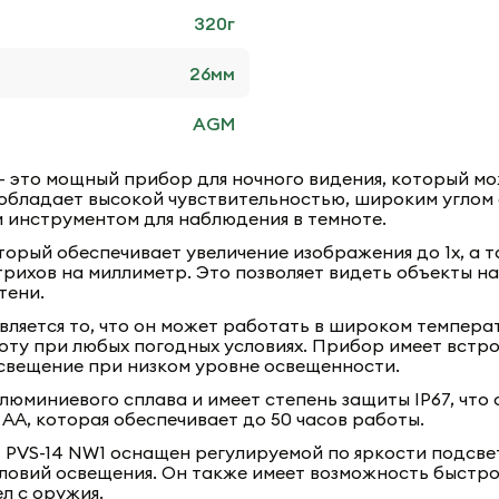
320
г
26
мм
AGM
- это мощный прибор для ночного видения, который мо
Он обладает высокой чувствительностью, широким угло
м инструментом для наблюдения в темноте.
орый обеспечивает увеличение изображения до 1x, а 
ихов на миллиметр. Это позволяет видеть объекты на
тени.
ляется то, что он может работать в широком температ
оту при любых погодных условиях. Прибор имеет встр
свещение при низком уровне освещенности.
люминиевого сплава и имеет степень защиты IP67, что 
AA, которая обеспечивает до 50 часов работы.
 PVS-14 NW1 оснащен регулируемой по яркости подсве
ловий освещения. Он также имеет возможность быстрой
л с оружия.