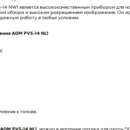
-14 NW1 является высококачественным прибором для н
ом обзора и высоким разрешением изображения. Он ид
адежную работу в любых условиях
ения AGM PVS-14 NL1
м)
ления к голове.
AGM PVS-14 NL1
, можно в магазине оптики для охоты "VIST