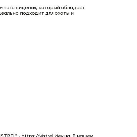
очного видения, который обладает
еально подходит для охоты и
REL" - https://vistrel.kiev.ua. В нашем