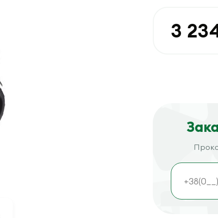
3 23
Зака
Проко