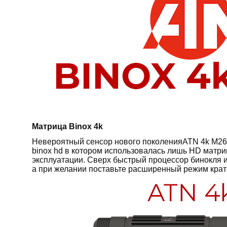
Матрица Binox 4k
Невероятный сенсор нового поколенияATN 4k M265
binox hd в котором использовалась лишь HD матри
эксплуатации. Сверх быстрый процессор бинокля и
а при желании поставьте расширенный режим кратно