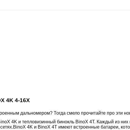
X 4K 4-16X
строенным дальномером? Тогда смело прочитайте про эти н
BinoX 4K и тепловизинный бинокль BinoX 4T. Каждый из ни
 сетях.BinoX 4K и BinoX 4T имеют встроенные батареи, ко