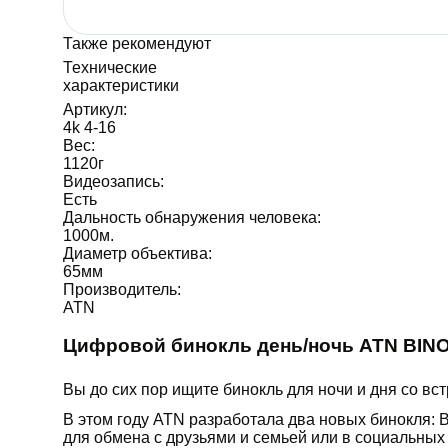
Также рекомендуют
Технические
характеристики
Артикул:
4k 4-16
Вес:
1120
г
Видеозапись:
Есть
Дальность обнаружения человека:
1000
м.
Диаметр объектива:
65
мм
Производитель:
ATN
Цифровой бинокль день/ночь ATN BINO
Вы до сих пор ищите бинокль для ночи и дня со в
В этом году ATN разработала два новых бинокля: 
для обмена с друзьями и семьей или в социальных