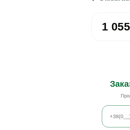
1 05
Зака
Про