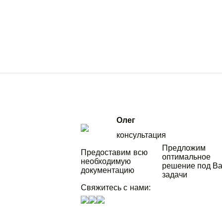
Олег
консультация
Предложим
Предоставим всю
оптимальное
необходимую
решение под В
документацию
задачи
Свяжитесь с нами: