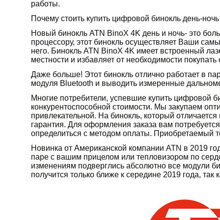
работы.
Почему стоить купить цифровой бинокль день-ноч
Новый бинокль ATN BinoX 4K день и ночь- это бол
процессору, этот бинокль осуществляет Ваши самы
него. Бинокль ATN BinoX 4K имеет встроенный лаз
местности и избавляет от необходимости покупать
Даже больше! Этот бинокль отлично работает в п
модуля Bluetooth и выводить измеренные дальном
Многие потребители, успевшие купить цифровой би
конкурентоспособной стоимости. Мы закупаем оптич
привлекательной. На бинокль, который отличается
гарантия. Для оформления заказа вам потребуется 
определиться с методом оплаты. Приобретаемый то
Новинка от Американской компании ATN в 2019 год
паре с вашим прицелом или тепловизором по серд
изменениям подверглись абсолютно все модули бин
получится только ближе к середине 2019 года, так