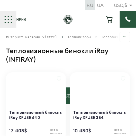
RU
UA
USD,$
МЕНЮ
Интернет-магазин Vistrel
Тепловизоры
Тепловизионные б
Тепловизионные бинокли iRay
(INFIRAY)
ФИЛЬТРЫ
Тепловизионный бинокль
Тепловизионный бинокль
iRay XFUSE 640
iRay XFUSE 384
17 408
$
10 480
$
нет в
нет в
наличии
наличии