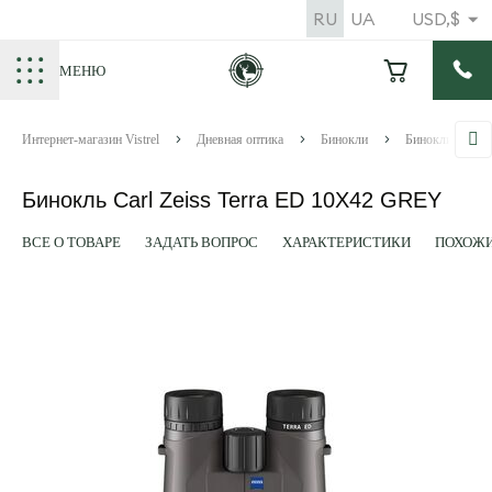
RU
UA
USD,$
МЕНЮ
Интернет-магазин Vistrel
Дневная оптика
Бинокли
Бинокли Carl Ze
Бинокль Carl Zeiss Terra ED 10Х42 GREY
ВСЕ О ТОВАРЕ
ЗАДАТЬ ВОПРОС
ХАРАКТЕРИСТИКИ
ПОХОЖИ