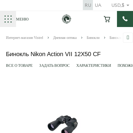
RU
UA
USD,$
МЕНЮ
Интернет-магазин Vistrel
Дневная оптика
Бинокли
Бинокли Nikon
Бинокль Nikon Action VII 12X50 CF
ВСЕ О ТОВАРЕ
ЗАДАТЬ ВОПРОС
ХАРАКТЕРИСТИКИ
ПОХОЖИ