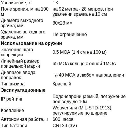
Увеличение, х
1X
Поле зрения, м на 100
на 92 метра - 28 метров, при
м
удалении зрачка на 10 см
Диаметр выходного
30х23 мм
зрачка, мм
Удаление выходного
Не ограниченно
зрачка, мм
Использование на оружии
Значение шага
0,5 МОА (1,4 см на 100 м)
коррекции
Линейный размер
65 MOA кольцо с одной 1MOA
прицельной марки
Диапазон ввода
+/- 40 МОА в любом направлении
поправок
Тип визира
Красный
Эксплуатационные
Водонепроницаемый, погружение
IP рейтинг
под воду до 10м
Weaver или (MIL-STD-1913)
Крепление
регулируемые по ширине
Автономная работа, ч
600 часов
Тип батареи
CR123 (3V)