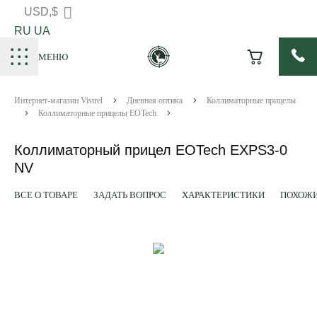
USD,$
RU
UA
МЕНЮ
Интернет-магазин Vistrel
Дневная оптика
Коллиматорные прицелы
Коллиматорные прицелы EOTech
Коллиматорный прицел EOTech EXPS3-0
NV
ВСЕ О ТОВАРЕ
ЗАДАТЬ ВОПРОС
ХАРАКТЕРИСТИКИ
ПОХОЖИ