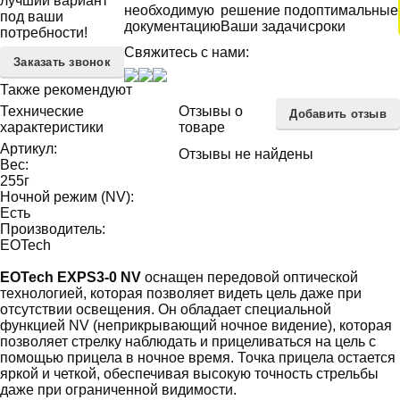
лучший вариант
необходимую
решение под
оптимальные
под ваши
документацию
Ваши задачи
сроки
потребности!
Свяжитесь с нами:
Заказать звонок
Также рекомендуют
Технические
Отзывы о
Добавить отзыв
характеристики
товаре
Артикул:
Отзывы не найдены
Вес:
255
г
Ночной режим (NV):
Есть
Производитель:
EOTech
EOTech EXPS3-0 NV
оснащен передовой оптической
технологией, которая позволяет видеть цель даже при
отсутствии освещения. Он обладает специальной
функцией NV (неприкрывающий ночное видение), которая
позволяет стрелку наблюдать и прицеливаться на цель с
помощью прицела в ночное время. Точка прицела остается
яркой и четкой, обеспечивая высокую точность стрельбы
даже при ограниченной видимости.