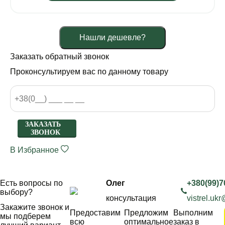
Нашли дешевле?
Заказать обратный звонок
Проконсультируем вас по данному товару
ЗАКАЗАТЬ
ЗВОНОК
В Избранное
Есть вопросы по
Олег
+380(99)7
выбору?
консультация
vistrel.uk
Закажите звонок и
Предоставим
Предложим
Выполним
мы подберем
всю
оптимальное
заказ в