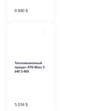
8 690
$
Тепловизионный
прицел ATN Mars 5
640 5-40X
5 034
$