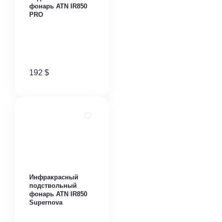
фонарь ATN IR850
PRO
192
$
Инфракрасный
подствольный
фонарь ATN IR850
Supernova