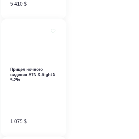
5 410
$
Прицел ночного
видения ATN X-Sight 5
5-25x
1 075
$