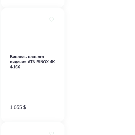
Бинокль ночного
видения ATN BINOX 4K
4-16X
1 055
$