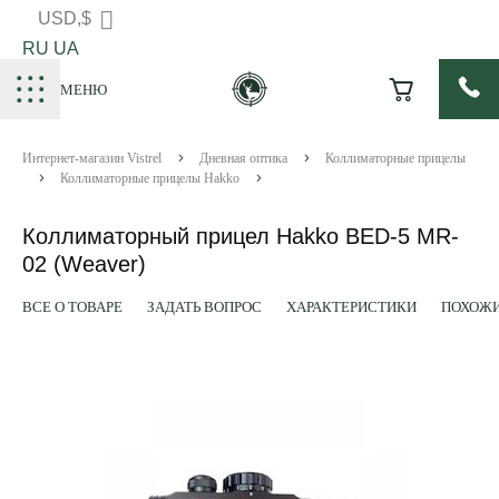
USD,$
RU
UA
МЕНЮ
Интернет-магазин Vistrel
Дневная оптика
Коллиматорные прицелы
Коллиматорные прицелы Hakko
Коллиматорный прицел Hakko BED-5 MR-
02 (Weaver)
ВСЕ О ТОВАРЕ
ЗАДАТЬ ВОПРОС
ХАРАКТЕРИСТИКИ
ПОХОЖИ