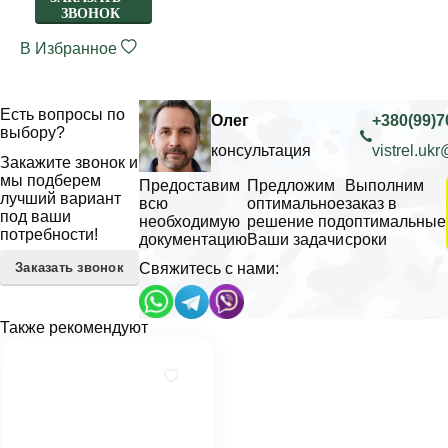
ЗВОНОК
В Избранное
Есть вопросы по
Олег
+380(99)7
выбору?
консультация
vistrel.uk
Закажите звонок и
мы подберем
Предоставим
Предложим
Выполним
лучший вариант
всю
оптимальное
заказ в
под ваши
необходимую
решение под
оптимальные
потребности!
документацию
Ваши задачи
сроки
Заказать звонок
Свяжитесь с нами:
Также рекомендуют