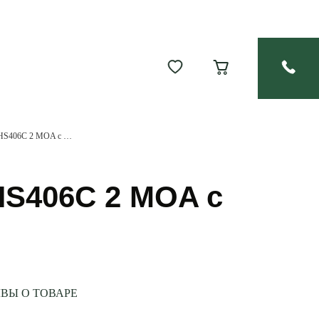
Коллиматорный прицел Holosun Tube HS406C 2 MOA с солнечной батареей на Weaver
HS406C 2 MOA с
ВЫ О ТОВАРЕ