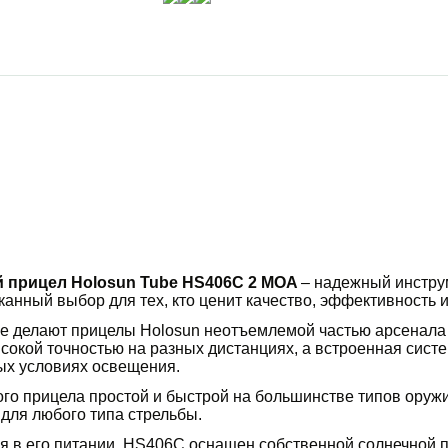
 прицел Holosun Tube HS406C 2 MOA
– надежный инстру
нный выбор для тех, кто ценит качество, эффективность и
е делают прицелы Holosun неотъемлемой частью арсенала о
ысокой точностью на разных дистанциях, а встроенная сис
ых условиях освещения.
ого прицела простой и быстрой на большинстве типов оруж
для любого типа стрельбы.
я в его питании. HS406C оснащен собственной солнечной па