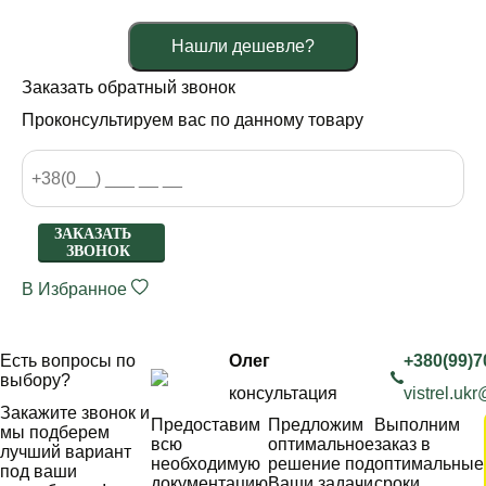
Нашли дешевле?
Заказать обратный звонок
Проконсультируем вас по данному товару
ЗАКАЗАТЬ
ЗВОНОК
В Избранное
Есть вопросы по
Олег
+380(99)7
выбору?
консультация
vistrel.uk
Закажите звонок и
Предоставим
Предложим
Выполним
мы подберем
всю
оптимальное
заказ в
лучший вариант
необходимую
решение под
оптимальные
под ваши
документацию
Ваши задачи
сроки