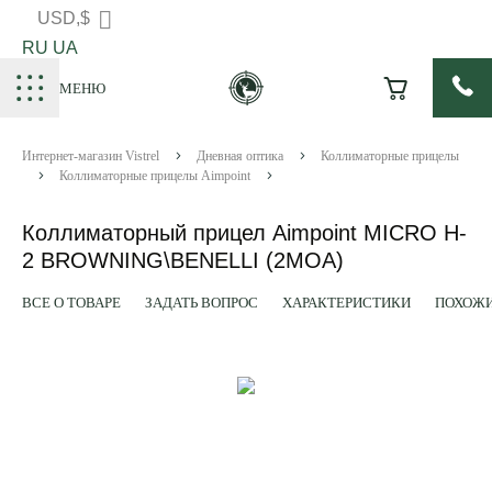
USD,$
RU
UA
МЕНЮ
Интернет-магазин Vistrel
Дневная оптика
Коллиматорные прицелы
Коллиматорные прицелы Aimpoint
Коллиматорный прицел Aimpoint MICRO H-
2 BROWNING\BENELLI (2MOA)
ВСЕ О ТОВАРЕ
ЗАДАТЬ ВОПРОС
ХАРАКТЕРИСТИКИ
ПОХОЖИ