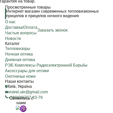
гарантия на товар.
Просмотренные товары
Интернет магазин современных тепловизионных
прицелов и прицелов ночного видения
О нас
Доставка/Оплата
Заказать звонок
Частые вопросы
Новости
Каталог
Тепловизоры
Ночная оптика
Дневная оптика
РЭБ Комплексы Радиоэлектронной Борьбы
Аксессуары для оптики
Охотничьи ножи
Наши контакты
Київ, Україна
vistrel.ukr@gmail.com
+380(99)707-83-79
Свяжитесь с
нами