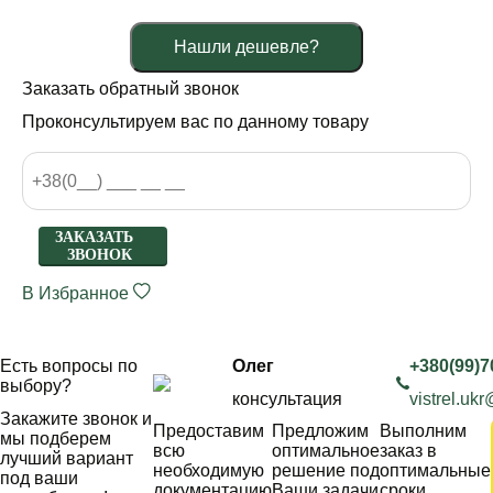
Нашли дешевле?
Заказать обратный звонок
Проконсультируем вас по данному товару
ЗАКАЗАТЬ
ЗВОНОК
В Избранное
Есть вопросы по
Олег
+380(99)7
выбору?
консультация
vistrel.uk
Закажите звонок и
Предоставим
Предложим
Выполним
мы подберем
всю
оптимальное
заказ в
лучший вариант
необходимую
решение под
оптимальные
под ваши
документацию
Ваши задачи
сроки