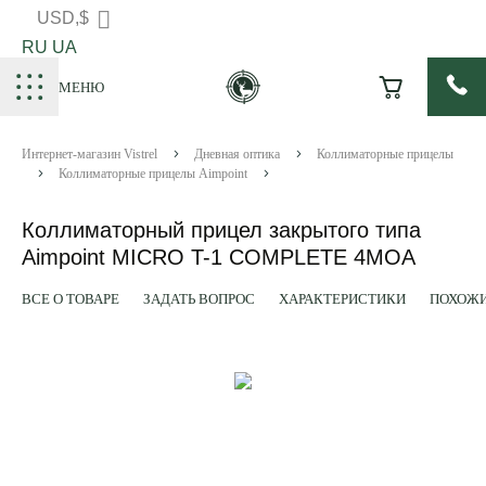
USD,$
RU
UA
МЕНЮ
Интернет-магазин Vistrel
Дневная оптика
Коллиматорные прицелы
Коллиматорные прицелы Aimpoint
Коллиматорный прицел закрытого типа
Aimpoint MICRO T-1 COMPLETE 4MOA
ВСЕ О ТОВАРЕ
ЗАДАТЬ ВОПРОС
ХАРАКТЕРИСТИКИ
ПОХОЖИ