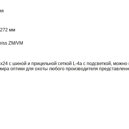
ия
 272 мм
eiss ZM/VM
2
x24 с шиной и прицельной сеткой L-4a с подсветкой, можно
ира оптики для охоты любого производителя представленн