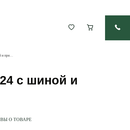
Оптический прицел Leica Magnus 1-6,3x24 с шиной и прицельной сеткой L-4a с подсветкой
24 с шиной и
ВЫ О ТОВАРЕ