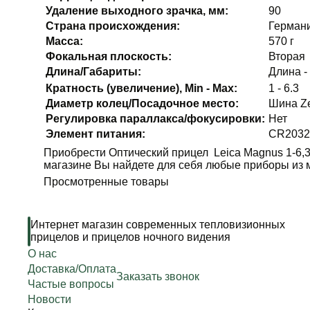
Удаление выходного зрачка, мм:
90
Страна происхождения:
Герман
Масса:
570 г
Фокальная плоскость:
Вторая
Длина/Габариты:
Длина -
Кратность (увеличение), Min - Max:
1 - 6.3
Диаметр колец/Посадочное место:
Шина Z
Регулировка параллакса/фокусировки:
Нет
Элемент питания:
CR203
Приобрести Оптический прицел Leica Magnus 1-6,3
магазине Вы найдете для себя любые приборы из м
Просмотренные товары
Интернет магазин современных тепловизионных
прицелов и прицелов ночного видения
О нас
Доставка/Оплата
Заказать звонок
Частые вопросы
Новости