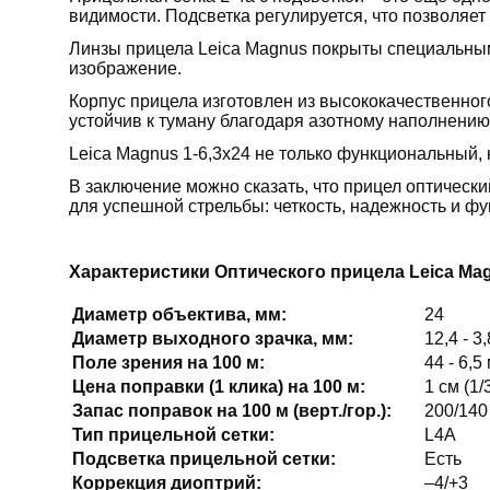
видимости. Подсветка регулируется, что позволяе
Линзы прицела Leica Magnus покрыты специальным
изображение.
Корпус прицела изготовлен из высококачественног
устойчив к туману благодаря азотному наполнению
Leica Magnus 1-6,3x24 не только функциональный,
В заключение можно сказать, что прицел оптически
для успешной стрельбы: четкость, надежность и ф
Характеристики Оптического прицела Leica Mag
Диаметр объектива, мм:
24
Диаметр выходного зрачка, мм:
12,4 - 3
Поле зрения на 100 м:
44 - 6,5
Цена поправки (1 клика) на 100 м:
1 см (1/
Запас поправок на 100 м (верт./гор.):
200/140
Тип прицельной сетки:
L4A
Подсветка прицельной сетки:
Есть
Коррекция диоптрий:
–4/+3