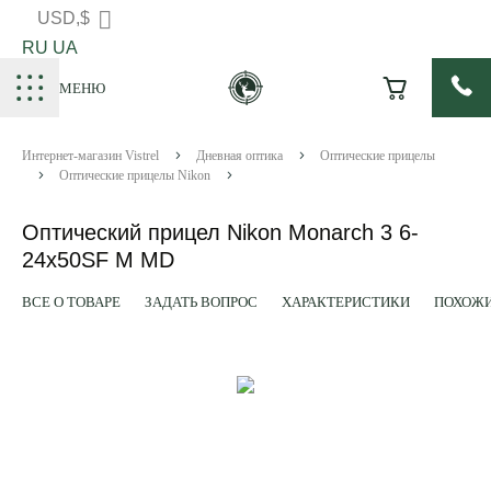
USD,$
RU
UA
МЕНЮ
Интернет-магазин Vistrel
Дневная оптика
Оптические прицелы
Оптические прицелы Nikon
Оптический прицел Nikon Monarch 3 6-
24x50SF M MD
ВСЕ О ТОВАРЕ
ЗАДАТЬ ВОПРОС
ХАРАКТЕРИСТИКИ
ПОХОЖИ