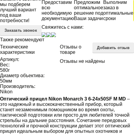
Предоставим
Предложим
Выполним
мы подберем
всю
оптимальное
заказ в
лучший вариант
необходимую
решение под
оптимальные
под ваши
документацию
Ваши задачи
сроки
потребности!
Свяжитесь с нами:
Заказать звонок
Также рекомендуют
Технические
Отзывы о
Добавить отзыв
характеристики
товаре
Артикул:
Отзывы не найдены
Вес:
580
г
Диаметр объектива:
50
мм
Производитель:
Nikon
Оптический прицел Nikon Monarch 3 6-24x50SF M MD
–
это надежный и высококачественный прибор, который
станет незаменимым помощником во время охоты,
тактической подготовки или просто для любителей точной
стрельбы на дальние расстояния. Сочетание передовых
технологий и прочной конструкции делает этот оптический
прицел идеальным выбором для опытных охотников и