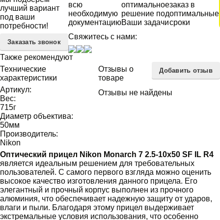
всю
оптимальное
заказ в
лучший вариант
необходимую
решение под
оптимальные
под ваши
документацию
Ваши задачи
сроки
потребности!
Свяжитесь с нами:
Заказать звонок
Также рекомендуют
Технические
Отзывы о
Добавить отзыв
характеристики
товаре
Артикул:
Отзывы не найдены
Вес:
715
г
Диаметр объектива:
50
мм
Производитель:
Nikon
Оптический прицел Nikon Monarch 7 2.5-10x50 SF IL R4
является идеальным решением для требовательных
пользователей. С самого первого взгляда можно оценить
высокое качество изготовления данного прицела. Его
элегантный и прочный корпус выполнен из прочного
алюминия, что обеспечивает надежную защиту от ударов,
влаги и пыли. Благодаря этому прицел выдерживает
экстремальные условия использования, что особенно