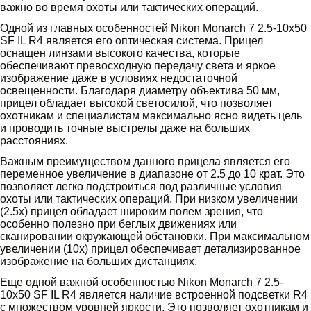
важно во время охоты или тактических операций.
Одной из главных особенностей Nikon Monarch 7 2.5-10x50
SF IL R4 является его оптическая система. Прицел
оснащен линзами высокого качества, которые
обеспечивают превосходную передачу света и яркое
изображение даже в условиях недостаточной
освещенности. Благодаря диаметру объектива 50 мм,
прицел обладает высокой светосилой, что позволяет
охотникам и специалистам максимально ясно видеть цель
и проводить точные выстрелы даже на больших
расстояниях.
Важным преимуществом данного прицела является его
переменное увеличение в диапазоне от 2.5 до 10 крат. Это
позволяет легко подстроиться под различные условия
охоты или тактических операций. При низком увеличении
(2.5x) прицел обладает широким полем зрения, что
особенно полезно при беглых движениях или
сканировании окружающей обстановки. При максимальном
увеличении (10x) прицел обеспечивает детализированное
изображение на больших дистанциях.
Еще одной важной особенностью Nikon Monarch 7 2.5-
10x50 SF IL R4 является наличие встроенной подсветки R4
с множеством уровней яркости. Это позволяет охотникам и