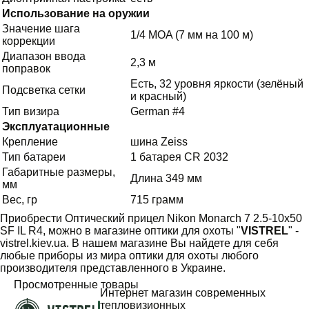
Использование на оружии
Значение шага
1/4 MOA (7 мм на 100 м)
коррекции
Диапазон ввода
2,3 м
поправок
Есть, 32 уровня яркости (зелёный
Подсветка сетки
и красный)
Тип визира
German #4
Эксплуатационные
Крепление
шина Zeiss
Тип батареи
1 батарея CR 2032
Габаритные размеры,
Длина 349 мм
мм
Вес, гр
715 грамм
Приобрести Оптический прицел Nikon Monarch 7 2.5-10x50
SF IL R4, можно в магазине оптики для охоты "
VISTREL
" -
vistrel.kiev.ua. В нашем магазине Вы найдете для себя
любые приборы из мира оптики для охоты любого
производителя представленного в Украине.
Просмотренные товары
Интернет магазин современных
тепловизионных