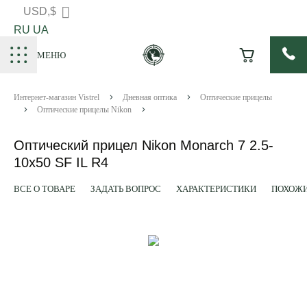
USD,$
RU
UA
МЕНЮ
Интернет-магазин Vistrel
Дневная оптика
Оптические прицелы
Оптические прицелы Nikon
Оптический прицел Nikon Monarch 7 2.5-
10x50 SF IL R4
ВСЕ О ТОВАРЕ
ЗАДАТЬ ВОПРОС
ХАРАКТЕРИСТИКИ
ПОХОЖИ