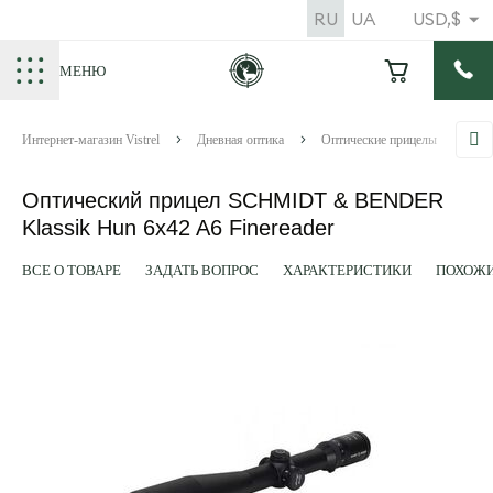
RU
UA
USD,$
МЕНЮ
Интернет-магазин Vistrel
Дневная оптика
Оптические прицелы
Оп
Оптический прицел SCHMIDT & BENDER
Klassik Hun 6x42 A6 Finereader
ВСЕ О ТОВАРЕ
ЗАДАТЬ ВОПРОС
ХАРАКТЕРИСТИКИ
ПОХОЖИ