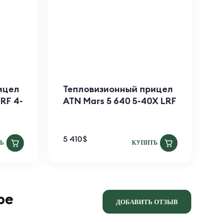
ицел
​Тепловизионный прицел
П
RF 4-
ATN Mars 5 640 5-40X LRF
A
5 410
$
1
Ь
КУПИТЬ
ре
ДОБАВИТЬ ОТЗЫВ