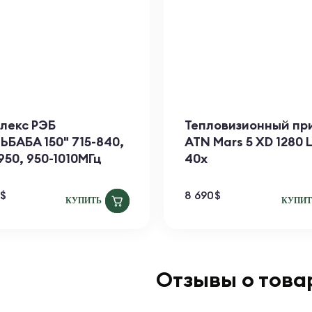
лекс РЭБ
Тепловизионный пр
ЬБАБА 150" 715-840,
ATN Mars 5 XD 1280 L
950, 950-1010МГц
40x
$
8 690
$
КУПИТЬ
КУПИТ
Отзывы о това