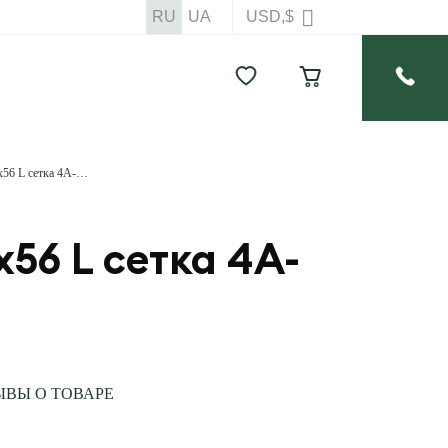
RU
UA
USD,$
Оптический прицел Swarovski Z4i 2,5-10х56 L сетка 4A-300-I (с подсветкой)
х56 L сетка 4A-
ЫВЫ О ТОВАРЕ