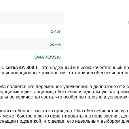
575
г
56
мм
SWAROVSKI
 L сетка 4A-300-I
– это надежный и высококачественный пр
у и инновационные технологии, этот прицел обеспечивает 
ла является его переменное увеличение в диапазоне от 2,5
уациями и дистанциями, обеспечивая идеальную настройку
льное количество света, что особенно полезно в условиях
дной особенностью этого прицела. Она обеспечивает ясную 
ик может быстро и легко ориентироваться в поле зрения, д
снащен подсветкой, что делает его идеальным выбором для