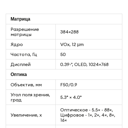
Матрица
Разрешение
384×288
матрицы
Ядро
VOx, 12 µm
Частота, Гц
50
Дисплей
0.39-", OLED, 1024×768
Оптика
Объектив, мм
F50/0.9
Угол поля зрения,
5.3° × 4.0°
град
Оптическое - 5.5× - 88×,
Увеличение, х
Цифровое - 1×, 2×, 4×, 8×,
16×