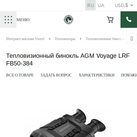
RU
UA
USD,$
МЕНЮ
Интернет-магазин Vistrel
Тепловизоры
Тепловизионные бинокли
Тепловизионный бинокль AGM Voyage LRF
FB50-384
ВСЕ О ТОВАРЕ
ЗАДАТЬ ВОПРОС
ХАРАКТЕРИСТИКИ
ПОХОЖИ