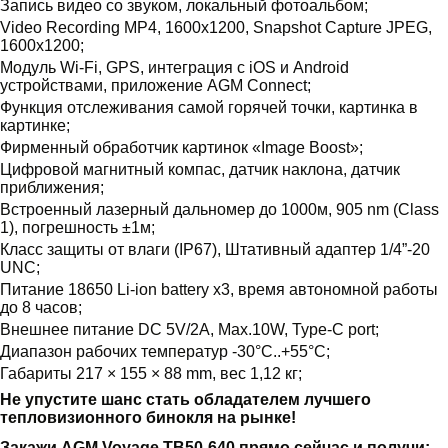
Запись видео со звуком, локальный фотоальбом;
Video Recording MP4, 1600x1200, Snapshot Capture JPEG,
1600x1200;
Модуль Wi-Fi, GPS, интеграция с iOS и Android
устройствами, приложение AGM Connect;
Функция отслеживания самой горячей точки, картинка в
картинке;
Фирменный обработчик картинок «Image Boost»;
Цифровой магнитный компас, датчик наклона, датчик
приближения;
Встроенный лазерный дальномер до 1000м, 905 nm (Class
1), погрешность ±1м;
Класс защиты от влаги (IP67), Штативный адаптер 1/4”-20
UNC;
Питание 18650 Li-ion battery x3, время автономной работы
до 8 часов;
Внешнее питание DC 5V/2A, Max.10W, Type-C port;
Диапазон рабочих температур -30°C..+55°С;
Габариты 217 × 155 × 88 mm, вес 1,12 кг;
Не упустите шанс стать обладателем лучшего
тепловизионного бинокля на рынке!
Закажи AGM Voyage TB50-640 прямо сейчас и получи: