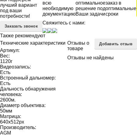
всю
оптимальное
заказ в
лучший вариант
необходимую
решение под
оптимальные
под ваши
документацию
Ваши задачи
сроки
потребности!
Свяжитесь с нами:
Заказать звонок
Также рекомендуют
Технические характеристики
Отзывы о
Добавить отзыв
товаре
Артикул:
Вес:
Отзывы не найдены
1120
г
Видеозапись:
Есть
Встроенный дальномер:
Есть
Дальность обнаружения
человека:
2600
м.
Диаметр объектива:
50
мм
Матрица:
640х512
px
Производитель:
AGM