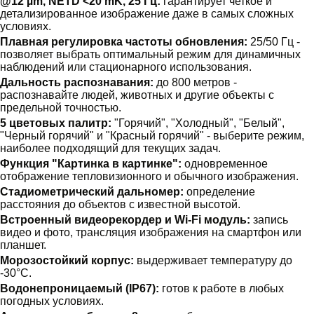
@12 µm, NETD <20 mK, 25 Гц:
гарантирует четкое и
детализированное изображение даже в самых сложных
условиях.
Плавная регулировка частоты обновления:
25/50 Гц -
позволяет выбрать оптимальный режим для динамичных
наблюдений или стационарного использования.
Дальность распознавания:
до 800 метров -
распознавайте людей, животных и другие объекты с
предельной точностью.
5 цветовых палитр:
"Горячий", "Холодный", "Белый",
"Черный горячий" и "Красный горячий" - выберите режим,
наиболее подходящий для текущих задач.
Функция "Картинка в картинке":
одновременное
отображение тепловизионного и обычного изображения.
Стадиометрический дальномер:
определение
расстояния до объектов с известной высотой.
Встроенный видеорекордер и Wi-Fi модуль:
запись
видео и фото, трансляция изображения на смартфон или
планшет.
Морозостойкий корпус:
выдерживает температуру до
-30°C.
Водонепроницаемый (IP67):
готов к работе в любых
погодных условиях.