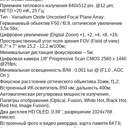
Приемник теплового излучения 640х512 pix. @12 µm,
NETD <20 mK, 25 Гц;
Тип - Vanadium Oxide Uncooled Focal Plane Array;
Германиевый объектив F50 / f0,9, оптическое увеличение
3,5х-56х;
Цифровое увеличение (Digital Zoom) ×1, ×2, ×4, ×8, ×16;
Пространственный угол поля зрения FOV (Field of view)
8,7° х 7° или 15,2 - 12,2 м/100м;
Минимальная дистанция фокусировки – 5м;
Цифровая камера 1/8” Progressive Scan CMOS 2560 x 1440
@25fps;
Минимальная освещенность B/W : 0.001 lux @ (F1.0 , AGC
On );
Фокусное расстояние оптического объектива 31мм, f1,2;
Встроенный ИК-осветитель 850 нм, дальность 400м;
Автоматическая регулировка мощности излучения;
Палитры отображения (Optical, Fusion, White Hot, Black Hot,
Red Hot, Image Fusion);
Два дисплея HD OLED, 0.39’’, разрешение 1024х768
пиксел;
Встроенный фото и видео рекордер, карта памяти 64 Гб;