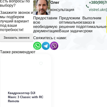
Есть вопросы по
Олег
+380(99)7
выбору?
консультация
vistrel.uk
Закажите звонок и
мы подберем
Предоставим
Предложим
Выполним
лучший вариант
всю
оптимальное
заказ в
под ваши
необходимую
решение под
оптимальные
потребности!
документацию
Ваши задачи
сроки
Заказать звонок
Свяжитесь с нами:
Также рекомендуют
Квадрокоптер DJI
Mavic 3 Classic with RC
Remote