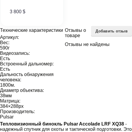
3 800
$
Технические характеристики
Отзывы о
Добавить отзыв
товаре
Артикул:
Вес:
Отзывы не найдены
590
г
Видеозапись:
Есть
Встроенный дальномер:
Есть
Дальность обнаружения
человека:
1800
м.
Диаметр объектива:
38
мм
Матрица:
384×288
px
Производитель:
Pulsar
Тепловизионный бинокль Pulsar Accolade LRF XQ38
-
надежный спутник для охоты и тактической подготовки. Это