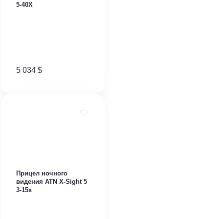
5-40X
5 034
$
Прицел ночного
видения ATN X-Sight 5
3-15x