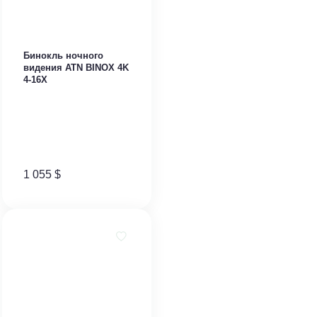
Бинокль ночного
видения ATN BINOX 4K
4-16X
1 055
$