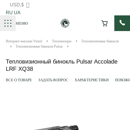
USD,$
RU
UA
МЕНЮ
Интернет-магазин Vistrel
Тепловизоры
Тепловизионные бинокли
Тепловизионные бинокли Pulsar
Тепловизионный бинокль Pulsar Accolade
LRF XQ38
ВСЕ О ТОВАРЕ
ЗАДАТЬ ВОПРОС
ХАРАКТЕРИСТИКИ
ПОХОЖИ