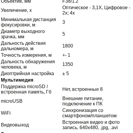
Объектив, мм
F38/1.2
Оптическое - 3,1Х, Цифровое -
Увеличение, х
2x; 4x
Минимальная дистанция
3
фокусировки, м
Диаметр выходного
5
зрачка, мм
Дальность действия
1800
дальномера, м
Точность измерения, м
+- 1
Дальность обнаружения
1350
человека, м
Диоптрийная настройка
± 5
Мультимедия
Поддержка microSD /
Нет, встроенные 8
встроенная память, Гб
Внешние питание,
microUSB
подключение к ПК
Синхронизация со
WiFi
смартфоном/планшетом
Встроенная видео и фото
Видеовыход
запись. 640x480, .jpg, .avi