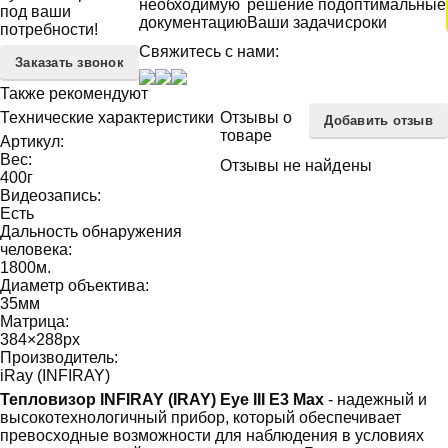
необходимую
решение под
оптимальные
под ваши
документацию
Ваши задачи
сроки
потребности!
Свяжитесь с нами:
Заказать звонок
Также рекомендуют
Технические характеристики
Отзывы о
Добавить отзыв
товаре
Артикул:
Вес:
Отзывы не найдены
400
г
Видеозапись:
Есть
Дальность обнаружения
человека:
1800
м.
Диаметр объектива:
35
мм
Матрица:
384×288
px
Производитель:
iRay (INFIRAY)
Тепловизор INFIRAY (IRAY) Eye III E3 Max
- надежный и
высокотехнологичный прибор, который обеспечивает
превосходные возможности для наблюдения в условиях