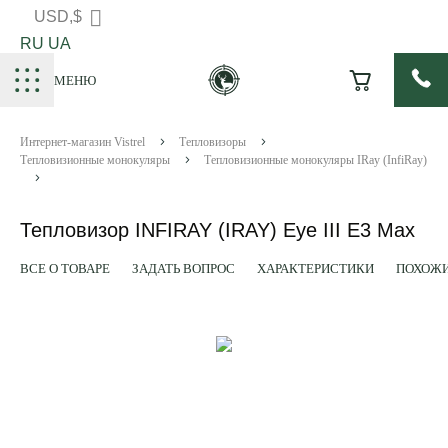
USD,$
RU
UA
МЕНЮ
Интернет-магазин Vistrel
Тепловизоры
Тепловизионные монокуляры
Тепловизионные монокуляры IRay (InfiRay)
Тепловизор INFIRAY (IRAY) Eye III E3 Max
ВСЕ О ТОВАРЕ
ЗАДАТЬ ВОПРОС
ХАРАКТЕРИСТИКИ
ПОХОЖИ