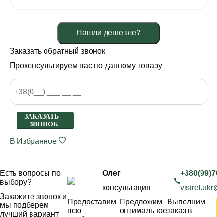
Нашли дешевле?
Заказать обратный звонок
Проконсультируем вас по данному товару
ЗАКАЗАТЬ
ЗВОНОК
В Избранное
Есть вопросы по
Олег
+380(99)7
выбору?
консультация
vistrel.uk
Закажите звонок и
Предоставим
Предложим
Выполним
мы подберем
всю
оптимальное
заказ в
лучший вариант