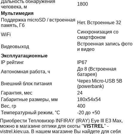
Дальность обнаружения
1800
человека, м
Мультимедия
Поддержка microSD / встроенная
Нет. Встроенные 32
память, Гб
Синхронизация со
WiFi
смартфоном
Встроенная запись фото
Видеовыход
и видео
Эксплуатационные
IP рейтинг
IP67
До 8 (Встроенная
Автономная работа, ч
батарея)
Через Micro-USB 5В
Внешний блок питания
(powerbank)
Гарантия, мес
24
Габаритные размеры, мм
180x54x54
Вес, гр
400
Температурный режим, °C
-20 до +50
Приобрести Тепловизор INFIRAY (IRAY) Eye III E3 Max,
можно в магазине оптики для охоты "
VISTREL
" -
vistrel.kiev.ua. В нашем магазине Вы найдете для себя