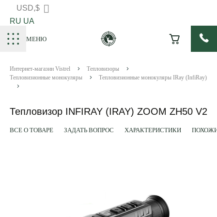
USD,$
RU
UA
МЕНЮ
Интернет-магазин Vistrel
Тепловизоры
Тепловизионные монокуляры
Тепловизионные монокуляры IRay (InfiRay)
Тепловизор INFIRAY (IRAY) ZOOM ZH50 V2
ВСЕ О ТОВАРЕ
ЗАДАТЬ ВОПРОС
ХАРАКТЕРИСТИКИ
ПОХОЖИ