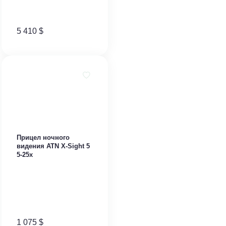
5 410
$
Прицел ночного
видения ATN X-Sight 5
5-25x
1 075
$