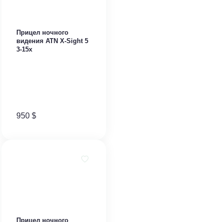
Прицел ночного
видения ATN X-Sight 5
3-15x
950
$
Прицел ночного