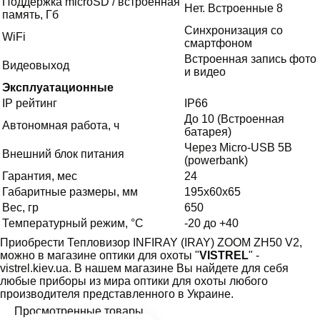
Поддержка microSD / встроенная
Нет. Встроенные 8
память, Гб
Синхронизация со
WiFi
смартфоном
Встроенная запись фото
Видеовыход
и видео
Эксплуатационные
IP рейтинг
IP66
До 10 (Встроенная
Автономная работа, ч
батарея)
Через Micro-USB 5В
Внешний блок питания
(powerbank)
Гарантия, мес
24
Габаритные размеры, мм
195x60x65
Вес, гр
650
Температурный режим, °C
-20 до +40
Приобрести Тепловизор INFIRAY (IRAY) ZOOM ZH50 V2,
можно в магазине оптики для охоты "
VISTREL
" -
vistrel.kiev.ua. В нашем магазине Вы найдете для себя
любые приборы из мира оптики для охоты любого
производителя представленного в Украине.
Просмотренные товары