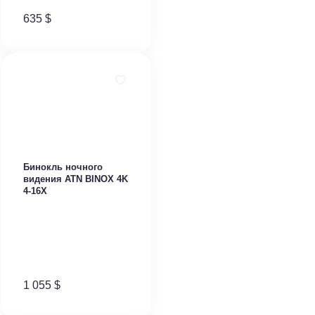
635
$
Бинокль ночного
видения ATN BINOX 4K
4-16X
1 055
$