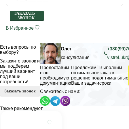
ЗАКАЗАТЬ
ЗВОНОК
В Избранное
Есть вопросы по
Олег
+380(99)7
выбору?
консультация
vistrel.uk
Закажите звонок и
мы подберем
Предоставим
Предложим
Выполним
лучший вариант
всю
оптимальное
заказ в
под ваши
необходимую
решение под
оптимальные
потребности!
документацию
Ваши задачи
сроки
Заказать звонок
Свяжитесь с нами:
Также рекомендуют