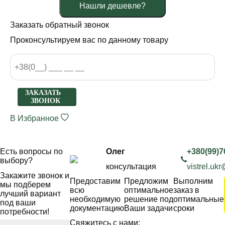
Нашли дешевле?
Заказать обратный звонок
Проконсультируем вас по данному товару
ЗАКАЗАТЬ
ЗВОНОК
В Избранное
Есть вопросы по
Олег
+380(99)7
выбору?
консультация
vistrel.uk
Закажите звонок и
Предоставим
Предложим
Выполним
мы подберем
всю
оптимальное
заказ в
лучший вариант
необходимую
решение под
оптимальные
под ваши
документацию
Ваши задачи
сроки
потребности!
Свяжитесь с нами: