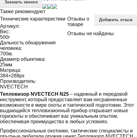
Заказать звонок
Также рекомендуют
Технические характеристики
Отзывы о
Добавить отзыв
товаре
Артикул:
Вес:
Отзывы не найдены
500
г
Дальность обнаружения
человека:
700
м.
Диаметр объектива:
25
мм
Матрица:
384×288
px
Производитель:
NVECTECH
Тепловизор NVECTECH N25
– надежный и передовой
инструмент, который предоставляет вам несравненные
возможности в мире охоты и тактической подготовки. Этот
выдающийся тепловизионный прибор открывает новые
горизонты и обеспечивает вас уникальным опытом,
обеспечивая преимущество в любых условиях.
Профессиональные охотники, тактические специалисты и
опытные любители оружия ценят Тепловизор NVECTECH