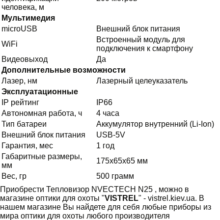
человека, м
Мультимедия
microUSB
Внешний блок питания
Встроенный модуль для
WiFi
подключения к смартфону
Видеовыход
Да
Дополнительные возможности
Лазер, нм
Лазерный целеуказатель
Эксплуатационные
IP рейтинг
IP66
Автономная работа, ч
4 часа
Тип батареи
Аккумулятор внутренний (Li-Ion)
Внешний блок питания
USB-5V
Гарантия, мес
1 год
Габаритные размеры,
175x65x65 мм
мм
Вес, гр
500 грамм
Приобрести Тепловизор NVECTECH N25 , можно в
магазине оптики для охоты "
VISTREL
" - vistrel.kiev.ua. В
нашем магазине Вы найдете для себя любые приборы из
мира оптики для охоты любого производителя