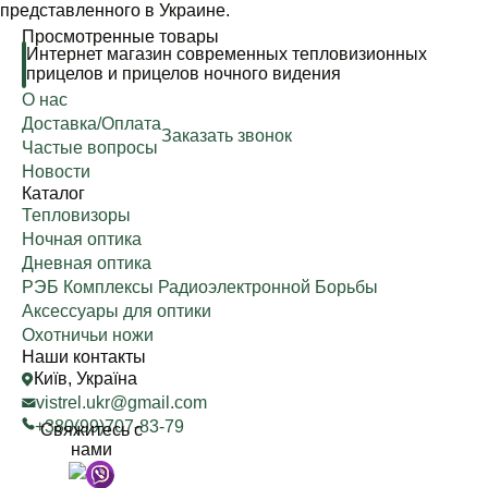
представленного в Украине.
Просмотренные товары
Интернет магазин современных тепловизионных
прицелов и прицелов ночного видения
О нас
Доставка/Оплата
Заказать звонок
Частые вопросы
Новости
Каталог
Тепловизоры
Ночная оптика
Дневная оптика
РЭБ Комплексы Радиоэлектронной Борьбы
Аксессуары для оптики
Охотничьи ножи
Наши контакты
Київ, Україна
vistrel.ukr@gmail.com
+380(99)707-83-79
Свяжитесь с
нами