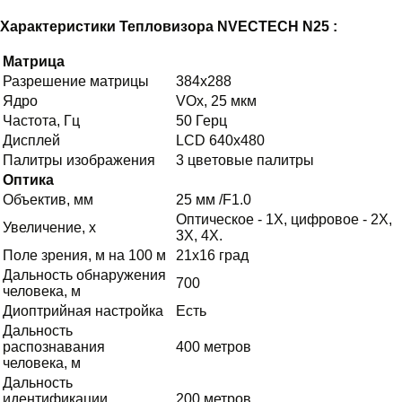
Характеристики Тепловизора NVECTECH N25 :
Матрица
Разрешение матрицы
384x288
Ядро
VOx, 25 мкм
Частота, Гц
50 Герц
Дисплей
LCD 640x480
Палитры изображения
3 цвeтoвыe пaлитpы
Оптика
Объектив, мм
25 мм /F1.0
Оптическое - 1Х, цифровое - 2X,
Увеличение, х
3Х, 4X.
Поле зрения, м на 100 м
21x16 град
Дальность обнаружения
700
человека, м
Диоптрийная настройка
Есть
Дальность
распознавания
400 метров
человека, м
Дальность
идентификации
200 метров