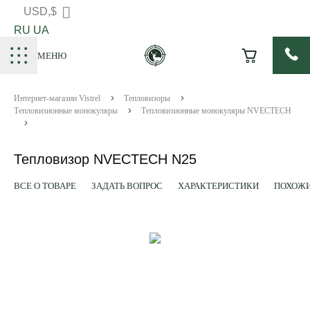
USD,$
RU
UA
МЕНЮ
Интернет-магазин Vistrel
Тепловизоры
Тепловизионные монокуляры
Тепловизионные монокуляры NVECTECH
Тепловизор NVECTECH N25
ВСЕ О ТОВАРЕ
ЗАДАТЬ ВОПРОС
ХАРАКТЕРИСТИКИ
ПОХОЖИ