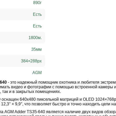
890
г
Есть
Есть
1800
м.
35
мм
384×288
px
AGM
640
- это надежный помощник охотника и любителя экстрем
снимать видео и фотографии с помощью встроенной камеры 
, так и в закрытых помещениях.
 оснащен 640х480 пиксельной матрицей и OLED 1024×768р
 12,3° × 9,9°, что позволяет быстро и точно находить цели н
 AGM Adder TS35-640 является наличие двух видов обзора: 