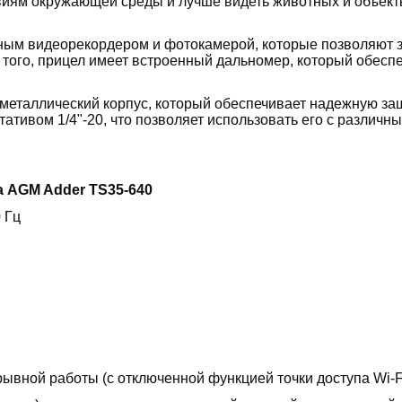
виям окружающей среды и лучше видеть животных и объект
ным видеорекордером и фотокамерой, которые позволяют з
 того, прицел имеет встроенный дальномер, который обесп
еталлический корпус, который обеспечивает надежную защи
тативом 1/4"-20, что позволяет использовать его с различ
 AGM Adder TS35-640
 Гц
рывной работы (с отключенной функцией точки доступа Wi-F