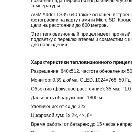
позволяет адаптироваться к различным усло
температуры.
AGM Adder TS35-640 также оснащен встроен
фотографии на карту памяти Micro SD. Кроме
цели на расстоянии до 600 метров.
Этот тепловизионный прицел имеет прочный м
подсветку с переключателем и совместим с ш
для наблюдения.
Характеристики тепловизионного прицела
Разрешение: 640x512, частота обновления 50
Монитор: 0.39 дюйма, OLED, 1024×768, 50 Гц
Объектив (фокусное расстояние): 35 мм; F1.0
Дальность обнаружения: 1800 м
Увеличение: от 4x до 32x
Цифровой зум: 1х 2×, 4×, 8×
Время работы от батареи: до 15 часов непре