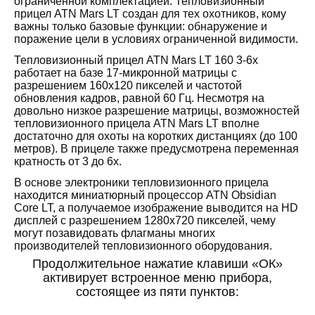
ограниченной комплектацией. Тепловизионный
прицел ATN Mars LT создан для тех охотников, кому
важны только базовые функции: обнаружение и
поражение цели в условиях ограниченной видимости.
Тепловизионный прицел ATN Mars LT 160 3-6x
работает на базе 17-микронной матрицы с
разрешением 160х120 пикселей и частотой
обновления кадров, равной 60 Гц. Несмотря на
довольно низкое разрешение матрицы, возможностей
тепловизионного прицела ATN Mars LT вполне
достаточно для охоты на коротких дистанциях (до 100
метров). В прицеле также предусмотрена переменная
кратность от 3 до 6х.
В основе электроники тепловизионного прицела
находится миниатюрный процессор ATN Obsidian
Core LT, а получаемое изображение выводится на HD
дисплей с разрешением 1280х720 пикселей, чему
могут позавидовать флагманы многих
производителей тепловизионного оборудования.
Продолжительное нажатие клавиши «ОК»
активирует встроенное меню прибора,
состоящее из пяти пунктов: