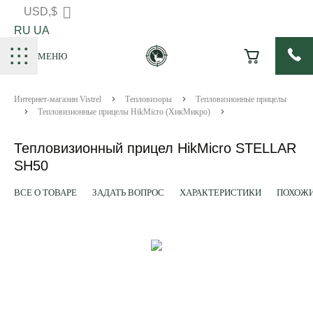
USD,$
RU
UA
МЕНЮ
Интернет-магазин Vistrel
Тепловизоры
Тепловизионные прицелы
Тепловизионные прицелы HikMicro (ХикМикро)
Тепловизионный прицел HikMicro STELLAR
SH50
ВСЕ О ТОВАРЕ
ЗАДАТЬ ВОПРОС
ХАРАКТЕРИСТИКИ
ПОХОЖИ