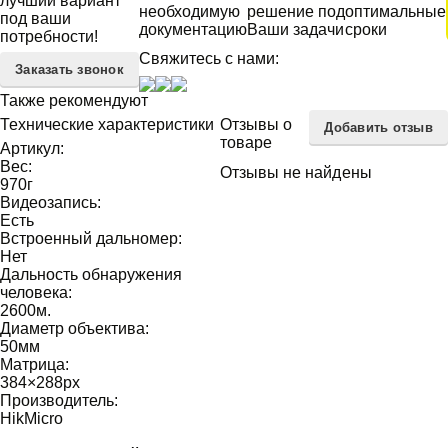
лучший вариант
необходимую
решение под
оптимальные
под ваши
документацию
Ваши задачи
сроки
потребности!
Свяжитесь с нами:
Заказать звонок
Также рекомендуют
Технические характеристики
Отзывы о
Добавить отзыв
товаре
Артикул:
Вес:
Отзывы не найдены
970
г
Видеозапись:
Есть
Встроенный дальномер:
Нет
Дальность обнаружения
человека:
2600
м.
Диаметр объектива:
50
мм
Матрица:
384×288
px
Производитель:
HikMicro