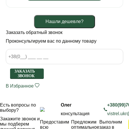
Нашли дешевле?
Заказать обратный звонок
Проконсультируем вас по данному товару
ЗАКАЗАТЬ
ЗВОНОК
В Избранное
Есть вопросы по
Олег
+380(99)7
выбору?
консультация
vistrel.uk
Закажите звонок и
Предоставим
Предложим
Выполним
мы подберем
всю
оптимальное
заказ в