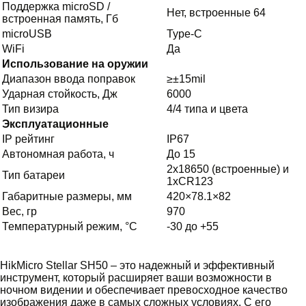
Поддержка microSD /
Нет, встроенные 64
встроенная память, Гб
microUSB
Type-C
WiFi
Да
Использование на оружии
Диапазон ввода поправок
≥±15mil
Ударная стойкость, Дж
6000
Тип визира
4/4 типа и цвета
Эксплуатационные
IP рейтинг
IP67
Автономная работа, ч
До 15
2х18650 (встроенные) и
Тип батареи
1хCR123
Габаритные размеры, мм
420×78.1×82
Вес, гр
970
Температурный режим, °C
-30 до +55
HikMicro Stellar SH50 – это надежный и эффективный
инструмент, который расширяет ваши возможности в
ночном видении и обеспечивает превосходное качество
изображения даже в самых сложных условиях. С его