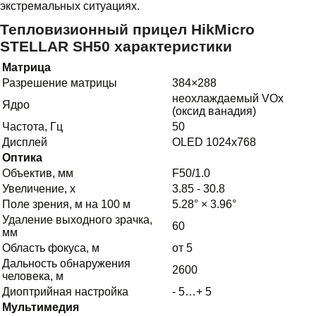
экстремальных ситуациях.
Тепловизионный прицел HikMicro
STELLAR SH50 характеристики
Матрица
Разрешение матрицы
384×288
неохлаждаемый VOx
Ядро
(оксид ванадия)
Частота, Гц
50
Дисплей
OLED 1024х768
Оптика
Объектив, мм
F50/1.0
Увеличение, х
3.85 - 30.8
Поле зрения, м на 100 м
5.28° × 3.96°
Удаление выходного зрачка,
60
мм
Область фокуса, м
от 5
Дальность обнаружения
2600
человека, м
Диоптрийная настройка
- 5…+ 5
Мультимедия