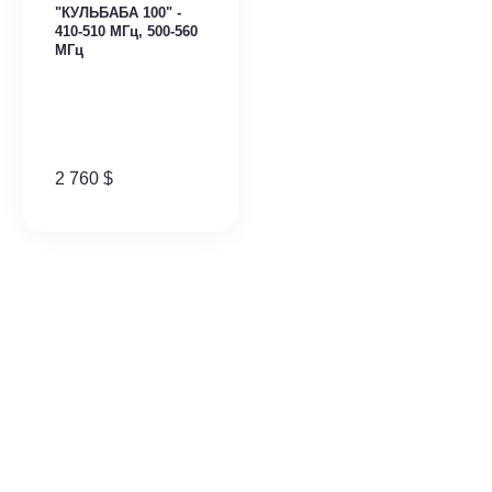
"КУЛЬБАБА 100" -
410-510 МГц, 500-560
МГц
2 760
$
Комплекс РЭБ
"КУЛЬБАБА 50" - 410-
510 МГц