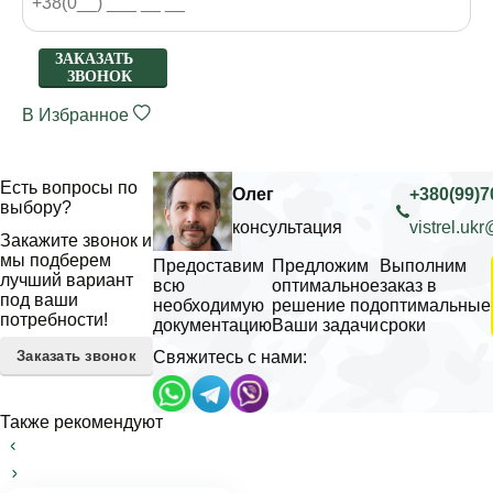
ЗАКАЗАТЬ
ЗВОНОК
В Избранное
Есть вопросы по
Олег
+380(99)7
выбору?
консультация
vistrel.uk
Закажите звонок и
мы подберем
Предоставим
Предложим
Выполним
лучший вариант
всю
оптимальное
заказ в
под ваши
необходимую
решение под
оптимальные
потребности!
документацию
Ваши задачи
сроки
Заказать звонок
Свяжитесь с нами:
Также рекомендуют