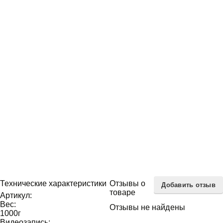
Тепловизионный
прицел ATN MARS 4 640
4-40x
3 800
$
Технические характеристики
Отзывы о
Добавить отзыв
товаре
Артикул:
Вес:
Отзывы не найдены
1000
г
Видеозапись: