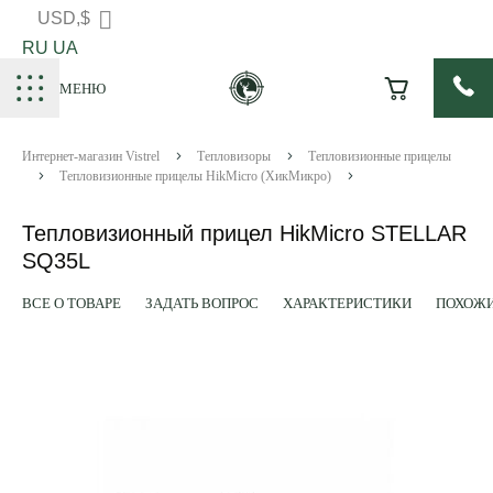
USD,$
RU
UA
МЕНЮ
Интернет-магазин Vistrel
Тепловизоры
Тепловизионные прицелы
Тепловизионные прицелы HikMicro (ХикМикро)
Тепловизионный прицел HikMicro STELLAR
SQ35L
ВСЕ О ТОВАРЕ
ЗАДАТЬ ВОПРОС
ХАРАКТЕРИСТИКИ
ПОХОЖИ