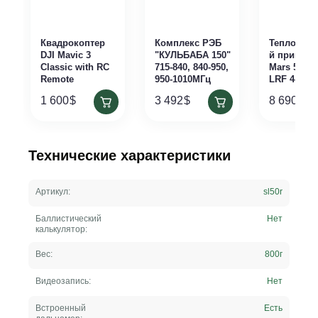
Квадрокоптер
Комплекс РЭБ
Тепловиз
DJI Mavic 3
"КУЛЬБАБА 150"
й прицел 
Classic with RC
715-840, 840-950,
Mars 5 XD 
Remote
950-1010МГц
LRF 4-40x
1 600
$
3 492
$
8 690
$
Технические характеристики
Артикул:
sl50r
Баллистический
Нет
калькулятор:
Вес:
800
г
Видеозапись:
Нет
Встроенный
Есть