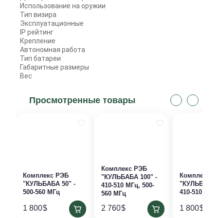
Использование на оружии
Тип визира
Эксплуатационные
IP рейтинг
Крепление
Автономная работа
Тип батареи
Габаритные размеры
Вес
Просмотренные товары
Комплекс РЭБ
Комплекс РЭБ
Комплекс Р
"КУЛЬБАБА 100" -
"КУЛЬБАБА 50" -
"КУЛЬБАБА 
410-510 МГц, 500-
500-560 МГц
410-510 МГц
560 МГц
1 800
$
2 760
$
1 800
$