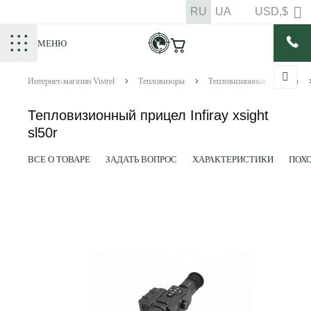
RU
UA
USD,$
МЕНЮ
Интернет-магазин Vistrel
Тепловизоры
Тепловизионные прицелы
Тепловизионный прицел Infiray xsight
sl50r
ВСЕ О ТОВАРЕ
ЗАДАТЬ ВОПРОС
ХАРАКТЕРИСТИКИ
ПОХ