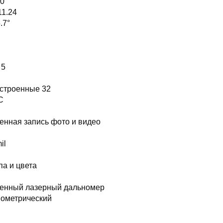
.0
11.24
.7°
 5
Встроенные 32
C
енная запись фото и видео
il
па и цвета
енный лазерный дальномер
ометрический