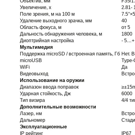
Объектив, мм
F35/1
Увеличение, х
2.81- 
Поле зрения, м на 100 м
7.5°×5
Удаление выходного зрачка, мм
40
Область фокуса, м
от 5
Дальность обнаружения человека, м
1800
Диоптрийная настройка
- 5…+
Мультимедия
Поддержка microSD / встроенная память, Гб
Нет. 
microUSB
Type-
WiFi
Да
Видеовыход
Встро
Использование на оружии
Диапазон ввода поправок
≥±15m
Ударная стойкость, Дж
6000
Тип визира
4/4 ти
Дополнительные возможности
Лазер, нм
Встро
Дальномер
Стади
Эксплуатационные
IP рейтинг
IP67