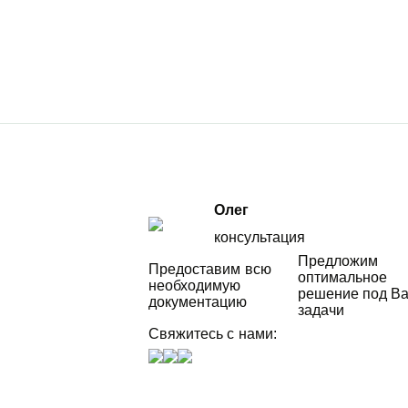
Олег
консультация
Предложим
Предоставим всю
оптимальное
необходимую
решение под В
документацию
задачи
Свяжитесь с нами: