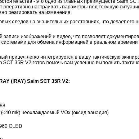
стоятельства - это одно из главных преимуществ Saim SC
т оперативно настраивать параметры под текущую ситуаци
вно реагировать на изменения.
вых следов на значительных расстояниях, что делает его 
 записи изображений и видео, что позволяет документиров
и системами для обмена информацией в реальном времени 
ный прицел легко интегрируется в вашу тактическую экипир
im SCT 35R V2 готов помочь вам успешно выполнить тактич
AY (IRAY) Saim SCT 35R V2:
288
 (≤40 mk) неохлаждаемый VOx (оксид ванадия)
960 OLED