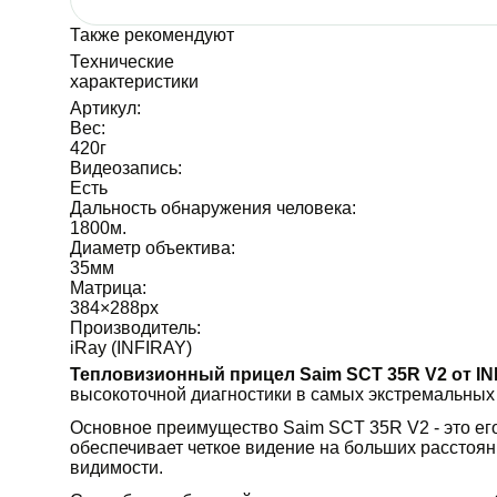
Также рекомендуют
Технические
характеристики
Артикул:
Вес:
420
г
Видеозапись:
Есть
Дальность обнаружения человека:
1800
м.
Диаметр объектива:
35
мм
Матрица:
384×288
px
Производитель:
iRay (INFIRAY)
Тепловизионный прицел Saim SCT 35R V2 от IN
высокоточной диагностики в самых экстремальных
Основное преимущество Saim SCT 35R V2 - это его
обеспечивает четкое видение на больших расстоян
видимости.