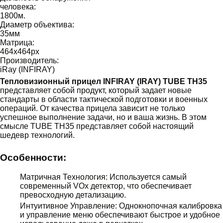
человека:
1800
м.
Диаметр объектива:
35
мм
Матрица:
464x464
px
Производитель:
iRay (INFIRAY)
Тепловизионный прицел INFIRAY (IRAY) TUBE TH35
представляет собой продукт, который задает новые
стандарты в области тактической подготовки и военных
операций. От качества прицела зависит не только
успешное выполнение задачи, но и ваша жизнь. В этом
смысле TUBE TH35 представляет собой настоящий
шедевр технологий.
Особенности:
Матричная Технология: Используется самый
современный VOx детектор, что обеспечивает
превосходную детализацию.
Интуитивное Управление: Однокнопочная калибровка
и управление меню обеспечивают быстрое и удобное