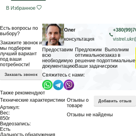
В Избранное
Есть вопросы по
Олег
+380(99)7
выбору?
консультация
vistrel.uk
Закажите звонок и
мы подберем
Предоставим
Предложим
Выполним
лучший вариант
всю
оптимальное
заказ в
под ваши
необходимую
решение под
оптимальные
потребности!
документацию
Ваши задачи
сроки
Заказать звонок
Свяжитесь с нами:
Также рекомендуют
Технические характеристики
Отзывы о
Добавить отзыв
товаре
Артикул:
Вес:
Отзывы не найдены
850
г
Видеозапись:
Есть
Дальность обнаружения