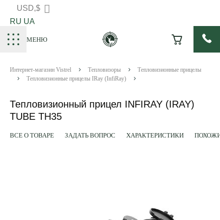
USD,$
RU
UA
МЕНЮ
Интернет-магазин Vistrel
Тепловизоры
Тепловизионные прицелы
Тепловизионные прицелы IRay (InfiRay)
Тепловизионный прицел INFIRAY (IRAY)
TUBE TH35
ВСЕ О ТОВАРЕ
ЗАДАТЬ ВОПРОС
ХАРАКТЕРИСТИКИ
ПОХОЖИ