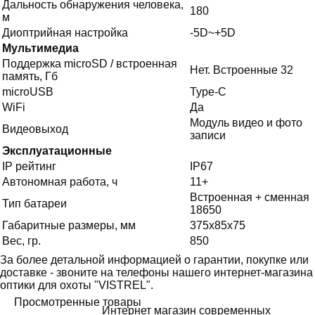
Дальность обнаружения человека,
180
м
Диоптрийная настройка
-5D~+5D
Мультимедиа
Поддержка microSD / встроенная
Нет. Встроенные 32
память, Гб
microUSB
Type-C
WiFi
Да
Модуль видео и фото
Видеовыход
записи
Эксплуатационные
IP рейтинг
IP67
Автономная работа, ч
11+
Встроенная + сменная
Тип батареи
18650
Габаритные размеры, мм
375x85x75
Вес, гр.
850
За более детальной информацией о гарантии, покупке или
доставке - звоните на телефоны нашего интернет-магазина
оптики для охоты "VISTREL".
Просмотренные товары
Интернет магазин современных