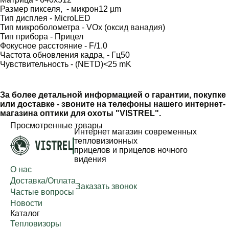
Размер пикселя, - микрон
12 µm
Тип дисплея -
MicroLED
Тип микроболометра -
VOx (оксид ванадия)
Тип прибора -
Прицел
Фокусное расстояние -
F/1.0
Частота обновления кадра, - Гц
50
Чувствительность - (NETD)
<25 mK
За более детальной информацией о гарантии, покупке
или доставке - звоните на телефоны нашего интернет-
магазина оптики для охоты "VISTREL".
Просмотренные товары
Интернет магазин современных
тепловизионных
прицелов и прицелов ночного
видения
О нас
Доставка/Оплата
Заказать звонок
Частые вопросы
Новости
Каталог
Тепловизоры