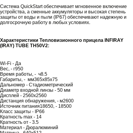
Система QuickStart обеспечивает мгновенное включение
устройства, а сменные аккумуляторы и высокая степень
защиты от воды и пыли (IP67) обеспечивают надежную и
долгосрочную работу в любых условиях.
Характеристики Тепловизионного прицела INFIRAY
(IRAY) TUBE TH50V2:
Wi-Fi -
Да
Вес, - г
950
Время работы, - ч
8.5
Габариты, - мм
365x85x75
Дальномер -
Стадиометрический
Диаметр входной линзы -
50 мм
Дисплей -
2560x2560
Дистанция обнаружения, - м
2600
Источник питания
18650, - 18500
Класс защиты -
IP66
Кратность max -
14
Кратность от -
3.5
Материал -
Дюралюминий
Матрица -
640x512