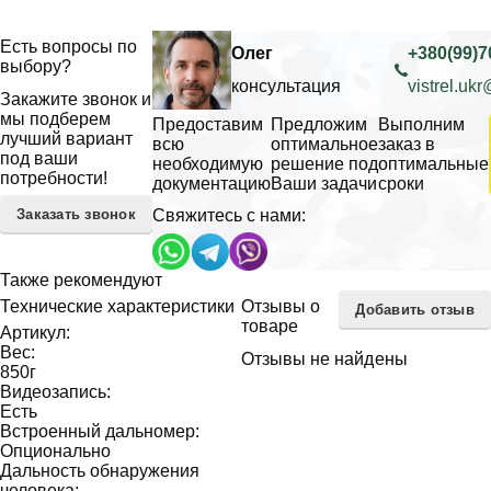
Есть вопросы по
Олег
+380(99)7
выбору?
консультация
vistrel.uk
Закажите звонок и
мы подберем
Предоставим
Предложим
Выполним
лучший вариант
всю
оптимальное
заказ в
под ваши
необходимую
решение под
оптимальные
потребности!
документацию
Ваши задачи
сроки
Заказать звонок
Свяжитесь с нами:
Также рекомендуют
Технические характеристики
Отзывы о
Добавить отзыв
товаре
Артикул:
Вес:
Отзывы не найдены
850
г
Видеозапись:
Есть
Встроенный дальномер:
Опционально
Дальность обнаружения
человека: