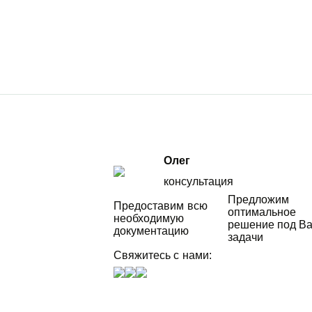
Олег
консультация
Предложим
Предоставим всю
оптимальное
необходимую
решение под В
документацию
задачи
Свяжитесь с нами: