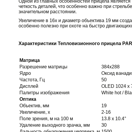
Одной из главных особенностей прицела является
четкость деталей, что особенно важно при стрель
значительном расстоянии.
Увеличение в 16x и диаметр объектива 19 мм созд
особенно полезно при охоте на быстро двигающихс
Характеристики Тепловизионного прицела PAR
Матрица
Разрешение матрицы
384x288
Ядро
Оксид ванади
Частота, Гц
50
Дисплей
OLED 1024 x 
Палитры изображения
White hot / Bl
Оптика
Объектив, мм
19
Увеличение, х
2-16
Поле зрения, м на 100 м
13.8 x 10.4°
Удаление выходного зрачка, мм
30
Дальность обнаружения человека, м
1500