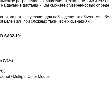
 высокое разрешение изображения. Технология AMOLED FLC
бе на дальние дистанции. Вы сможете с уверенностью опред
ают комфортные условия для наблюдения за объектами, обе
я целей или при сложных тактических сценариях.
D SA32-19
:
я (VOx)
768
ack hot / Multiple Color Modes