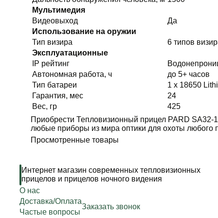
Мультимедия
Видеовыход
Да
Использование на оружии
Тип визира
6 типов визи
Эксплуатационные
IP рейтинг
Водонепрони
Автономная работа, ч
до 5+ часов
Тип батареи
1 x 18650 Lith
Гарантия, мес
24
Вес, гр
425
Приобрести Тепловизионный прицел PARD SA32-19,
любые приборы из мира оптики для охоты любого 
Просмотренные товары
Интернет магазин современных тепловизионных
прицелов и прицелов ночного видения
О нас
Доставка/Оплата
Заказать звонок
Частые вопросы