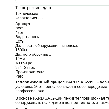
Также рекомендуют
Технические
характеристики
Артикул:
Вес:
425
г
Видеозапись:
Есть
Дальность обнаружения человека:
1500
м.
Диаметр объектива:
19
мм
Матрица:
384×288
px
Производитель:
Pard
Тепловизионный прицел PARD SA32-19F
– верн
условиях. Этот прицел сочетает в себе передовые
профессионала.
В основе PARD SA32-19F лежит тепловизионная т
обнаруживать цели даже в полной темноте, а такж