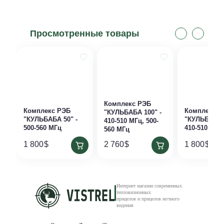
Просмотренные товары
Комплекс РЭБ
Комплекс РЭБ
Комплекс Р
"КУЛЬБАБА 100" -
"КУЛЬБАБА 50" -
"КУЛЬБАБА 
410-510 МГц, 500-
500-560 МГц
410-510 МГц
560 МГц
1 800
$
2 760
$
1 800
$
Интернет магазин современных
тепловизионных
прицелов и прицелов ночного
видения