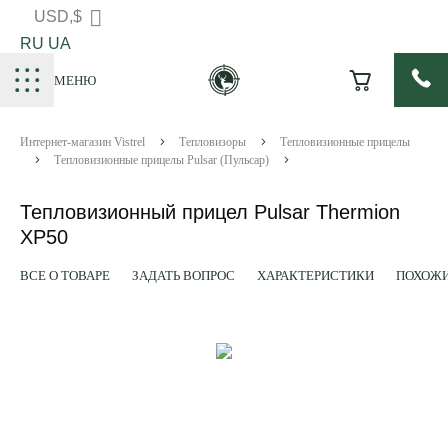
USD,$
RU
UA
МЕНЮ
Интернет-магазин Vistrel
Тепловизоры
Тепловизионные прицелы
Тепловизионные прицелы Pulsar (Пульсар)
Тепловизионный прицел Pulsar Thermion
XP50
ВСЕ О ТОВАРЕ
ЗАДАТЬ ВОПРОС
ХАРАКТЕРИСТИКИ
ПОХОЖИ