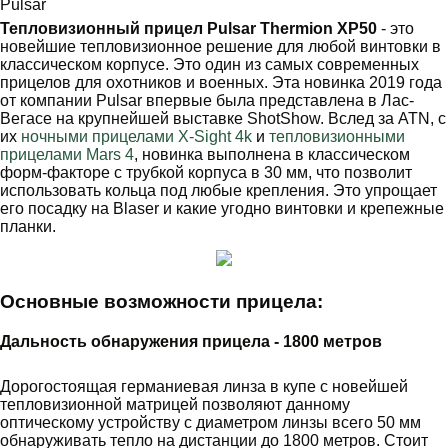
Pulsar
Тепловизионный прицел Pulsar Thermion XP50
- это
н
овейшие тепловизионное решение для любой винтовки в
классическом корпусе. Это один из самых современных
прицелов для охотников и военных. Эта новинка 2019 года
от компании Pulsar впервые была представлена в Лас-
Вегасе на крупнейшей выставке ShotShow. Вслед за ATN, с
их
ночными прицелами X-Sight 4k
и
тепловизионными
прицелами Mars 4
, новинка выполнена в классическом
форм-факторе с трубкой корпуса в 30 мм, что позволит
использовать кольца под любые крепления. Это упрощает
его посадку на Blaser и какие угодно винтовки и крепежные
планки.
Основные возможности прицела:
Дальность обнаружения прицела - 1800 метров
Дорогостоящая германиевая линза в купе с новейшей
тепловизионной матрицей позволяют данному
оптическому устройству с диаметром линзы всего 50 мм
обнаруживать тепло на дистанции до 1800 метров. Стоит