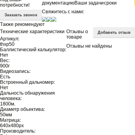
документацию
Ваши задачи
сроки
потребности!
Свяжитесь с нами:
Заказать звонок
Также рекомендуют
Технические характеристики
Отзывы о
Добавить отзыв
товаре
Артикул:
thxp50
Отзывы не найдены
Баллистический калькулятор:
Нет
Вес:
900
г
Видеозапись:
Есть
Встроенный дальномер:
Нет
Дальность обнаружения
человека:
1800
м.
Диаметр объектива:
50
мм
Матрица:
640х480
px
Производитель: