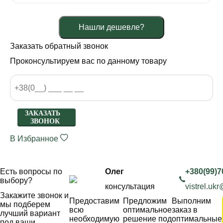
Нашли дешевле?
Заказать обратный звонок
Проконсультируем вас по данному товару
ЗАКАЗАТЬ
ЗВОНОК
В Избранное
Есть вопросы по
Олег
+380(99)7
выбору?
консультация
vistrel.uk
Закажите звонок и
Предоставим
Предложим
Выполним
мы подберем
всю
оптимальное
заказ в
лучший вариант
необходимую
решение под
оптимальные
под ваши