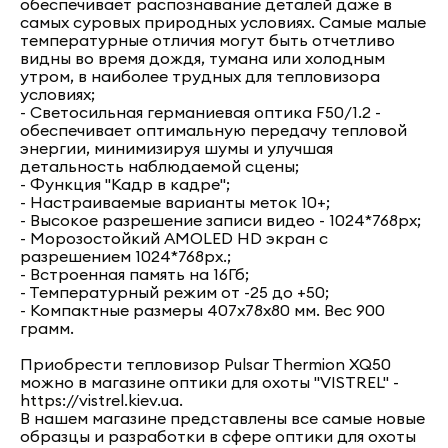
обеспечивает распознавание деталей даже в
самых суровых природных условиях. Самые малые
температурные отличия могут быть отчетливо
видны во время дождя, тумана или холодным
утром, в наиболее трудных для тепловизора
условиях;
- Светосильная германиевая оптика F50/1.2 -
обеспечивает оптимальную передачу тепловой
энергии, минимизируя шумы и улучшая
детальность наблюдаемой сцены;
- Функция "Кадр в кадре";
- Настраиваемые варианты меток 10+;
- Высокое разрешение записи видео - 1024*768px;
- Морозостойкий AMOLED HD экран с
разрешением 1024*768px.;
- Встроенная память на 16Гб;
- Температурный режим от -25 до +50;
- Компактные размеры 407x78x80 мм. Вес 900
грамм.
Приобрести тепловизор Pulsar Thermion XQ50
можно в магазине оптики для охоты "VISTREL" -
https://vistrel.kiev.ua.
В нашем магазине представлены все самые новые
образцы и разработки в сфере оптики для охоты