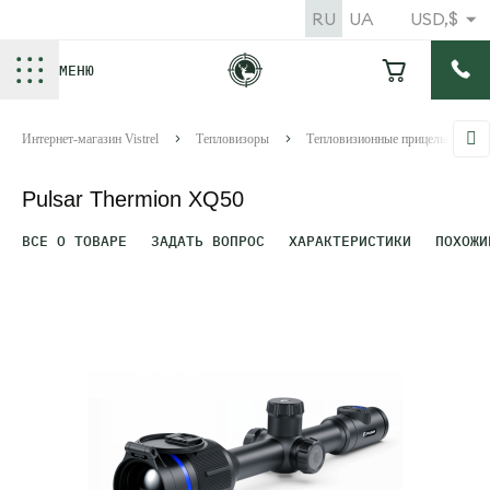
RU
UA
USD,$
МЕНЮ
Интернет-магазин Vistrel
Тепловизоры
Тепловизионные прицелы
Pulsar Thermion XQ50
ВСЕ О ТОВАРЕ
ЗАДАТЬ ВОПРОС
ХАРАКТЕРИСТИКИ
ПОХОЖИ