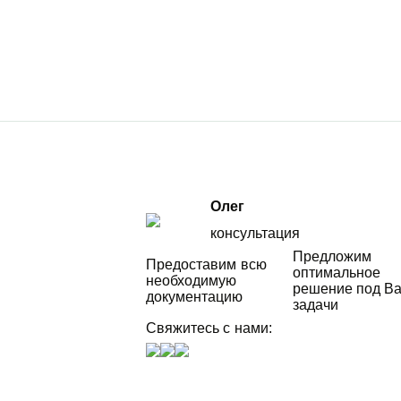
Олег
консультация
Предложим
Предоставим всю
оптимальное
необходимую
решение под В
документацию
задачи
Свяжитесь с нами: