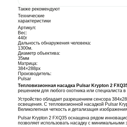
Также рекомендуют
Технические
характеристики
Артикул:
Вес:
440
г
Дальность обнаружения человека:
1300
м.
Диаметр объектива:
35
мм
Матрица:
384×288
px
Производитель:
Pulsar
Тепловизионная насадка Pulsar Krypton 2 FXQ3
решением для любого охотника или специалиста в 
Устройство обладает разрешением сенсора 384x288
освещения. С тепловизионной насадкой Pulsar Kry
Великолепная четкость и детализация изображения
Pulsar Krypton 2 FXQ35 оснащена рядом инновацио
позволяет использовать насадку с минимальными з