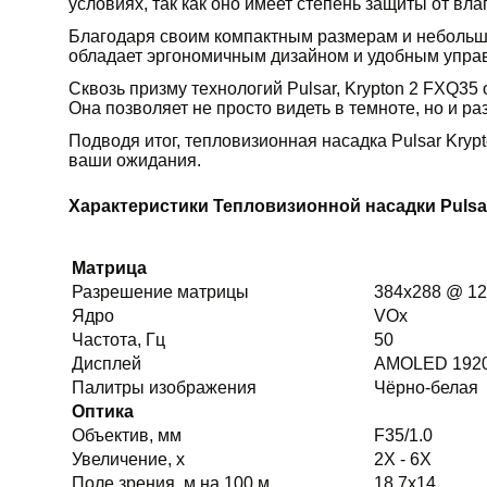
условиях, так как оно имеет степень защиты от вла
Благодаря своим компактным размерам и небольшом
обладает эргономичным дизайном и удобным управ
Сквозь призму технологий Pulsar, Krypton 2 FXQ35
Она позволяет не просто видеть в темноте, но и р
Подводя итог, тепловизионная насадка Pulsar Kry
ваши ожидания.
Характеристики Тепловизионной насадки Pulsar
Матрица
Разрешение матрицы
384x288 @ 12
Ядро
VOx
Частота, Гц
50
Дисплей
AMOLED 192
Палитры изображения
Чёрно-белая
Оптика
Объектив, мм
F35/1.0
Увеличение, х
2Х - 6Х
Поле зрения, м на 100 м
18.7х14