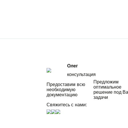
Олег
консультация
Предложим
Предоставим всю
оптимальное
необходимую
решение под В
документацию
задачи
Свяжитесь с нами: