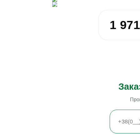
1 97
Зака
Про