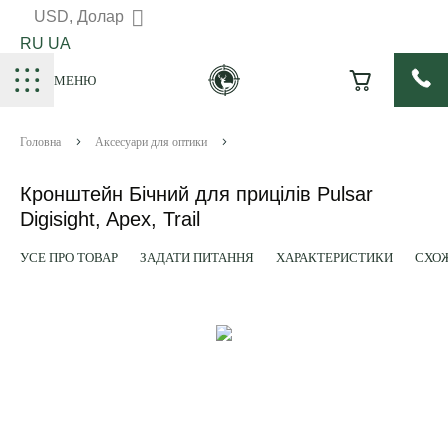
USD, Долар
RU
UA
МЕНЮ
Головна
Аксесуари для оптики
Кронштейн Бічний для прицілів Pulsar
Digisight, Apex, Trail
УСЕ ПРО ТОВАР
ЗАДАТИ ПИТАННЯ
ХАРАКТЕРИСТИКИ
СХОЖ