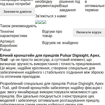
необхідну
рішення під
в
під ваші потреби!
документацію
Ваші
оптимальні
завдання
терміни
Замовити дзвінок
Зв'яжіться з нами:
Також рекомендують
Технічні
Відгуки про
Написати відгук
характеристики
товар
Артикул:
Відгуків не знайдено
Виробник:
Pulsar
Бічний кронштейн для прицілів Pulsar Digisight, Apex,
Trail
- це не просто аксесуар, а суттєвий елемент, що
визначає зручність використання і точність прицілювання.
Це міцне, надійне кріплення, створене спеціально для
забезпечення надійного і стабільного з'єднання між зброєю
та оптичним приладом.
Розроблений спеціально для прицілів Pulsar Digisight, Apex
і Trail, цей бічний кронштейн забезпечує надійну фіксацію і
дає змогу якнайкраще використовувати можливості цих
прицілів. Він ідеально поєднується з конструкцією цих
моделей і забезпечує оптимальне розташування прицілу,
забезпечуючи таким чином найкращі умови для