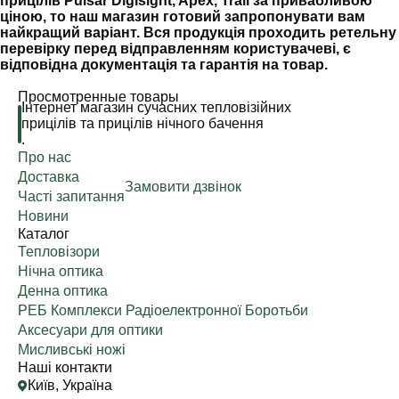
прицілів Pulsar Digisight, Apex, Trail за привабливою
ціною, то наш магазин готовий запропонувати вам
найкращий варіант. Вся продукція проходить ретельну
перевірку перед відправленням користувачеві, є
відповідна документація та гарантія на товар.
Просмотренные товары
Інтернет магазин сучасних тепловізійних
прицілів та прицілів нічного бачення
.
Про нас
Доставка
Замовити дзвінок
Часті запитання
Новини
Каталог
Тепловізори
Нічна оптика
Денна оптика
РЕБ Комплекси Радіоелектронної Боротьби
Аксесуари для оптики
Мисливські ножі
Наші контакти
Київ, Україна