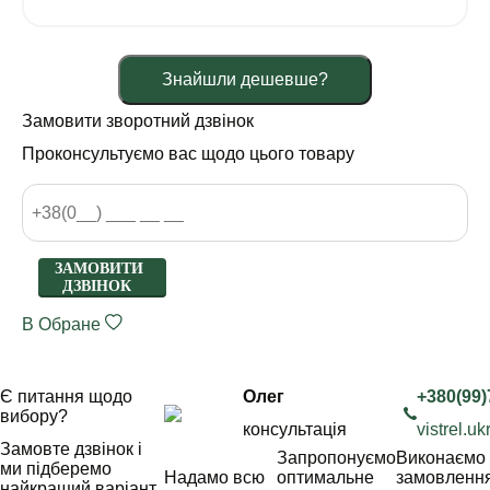
Знайшли дешевше?
Замовити зворотний дзвінок
Проконсультуємо вас щодо цього товару
ЗАМОВИТИ
ДЗВІНОК
В Обране
Є питання щодо
Олег
+380(99)
вибору?
консультація
vistrel.
Замовте дзвінок і
Запропонуємо
Виконаємо
ми підберемо
Надамо всю
оптимальне
замовленн
найкращий варіант