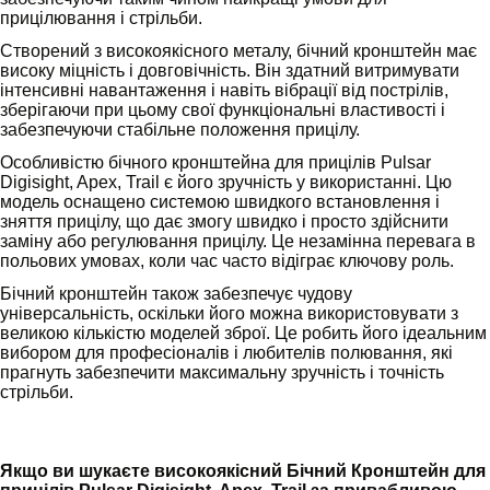
прицілювання і стрільби.
Створений з високоякісного металу, бічний кронштейн має
високу міцність і довговічність. Він здатний витримувати
інтенсивні навантаження і навіть вібрації від пострілів,
зберігаючи при цьому свої функціональні властивості і
забезпечуючи стабільне положення прицілу.
Особливістю бічного кронштейна для прицілів Pulsar
Digisight, Apex, Trail є його зручність у використанні. Цю
модель оснащено системою швидкого встановлення і
зняття прицілу, що дає змогу швидко і просто здійснити
заміну або регулювання прицілу. Це незамінна перевага в
польових умовах, коли час часто відіграє ключову роль.
Бічний кронштейн також забезпечує чудову
універсальність, оскільки його можна використовувати з
великою кількістю моделей зброї. Це робить його ідеальним
вибором для професіоналів і любителів полювання, які
прагнуть забезпечити максимальну зручність і точність
стрільби.
Якщо ви шукаєте високоякісний Бічний Кронштейн для