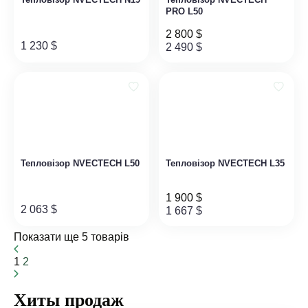
PRO L50
2 800
$
1 230
$
2 490
$
Тепловізор NVECTECH L50
Тепловізор NVECTECH L35
1 900
$
2 063
$
1 667
$
Показати ще 5 товарів
1
2
Хиты продаж