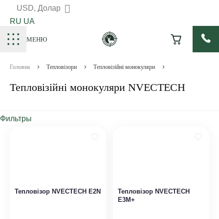
USD, Долар
RU
UA
МЕНЮ
Головна
Тепловізори
Тепловізійні монокуляри
Тепловізійні монокуляри NVECTECH
Фильтры
Тепловізор NVECTECH E2N
Тепловізор NVECTECH
E3M+