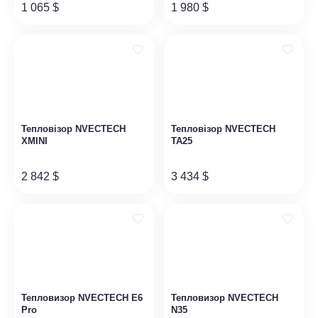
1 065
$
1 980
$
99)707-83-79
el.ukr@gmail.com
ємо
Знайшли
Тепловізор NVECTECH
Тепловізор NVECTECH
ння
дешевше,
XMINI
TA25
повідомте
ьні
нам
2 842
$
3 434
$
Тепловизор NVECTECH E6
Тепловизор NVECTECH
Pro
N35