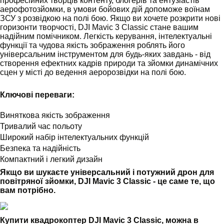
професійних творців контенту, блогерів та ентузіастів
аерофотозйомки, в умови бойових дій допоможе воїнам
ЗСУ з розвідкою на полі бою. Якщо ви хочете розкрити нові
горизонти творчості, DJI Mavic 3 Classic стане вашим
надійним помічником. Легкість керування, інтелектуальні
функції та чудова якість зображення роблять його
універсальним інструментом для будь-яких завдань - від
створення ефектних кадрів природи та зйомки динамічних
сцен у місті до ведення аеророзвідки на полі бою.
Ключові переваги:
Виняткова якість зображення
Тривалий час польоту
Широкий набір інтелектуальних функцій
Безпека та надійність
Компактний і легкий дизайн
Якщо ви шукаєте універсальний і потужний дрон для
повітряної зйомки, DJI Mavic 3 Classic - це саме те, що
вам потрібно.
Купити квадрокоптер DJI Mavic 3 Classic, можна в