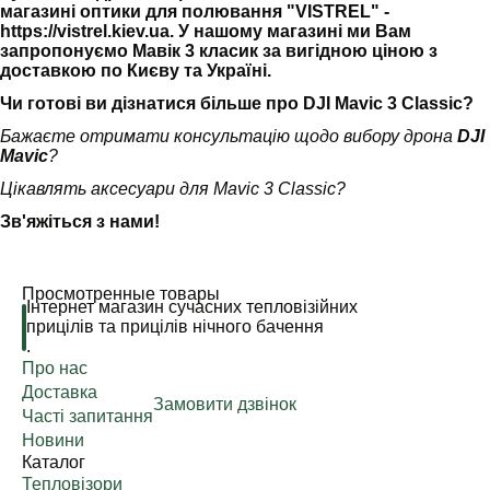
магазині оптики для полювання "VISTREL" -
https://vistrel.kiev.ua. У нашому магазині ми Вам
запропонуємо
Мавік 3 класик за вигідною ціною
з
доставкою по Києву та Україні.
Чи готові ви дізнатися більше про DJI Mavic 3 Classic?
Бажаєте отримати консультацію щодо вибору дрона
DJI
Mavic
?
Цікавлять аксесуари для Mavic 3 Classic?
Зв'яжіться з нами!
Просмотренные товары
Інтернет магазин сучасних тепловізійних
прицілів та прицілів нічного бачення
.
Про нас
Доставка
Замовити дзвінок
Часті запитання
Новини
Каталог
Тепловізори