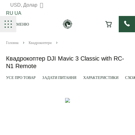
USD, Долар
RU
UA
МЕНЮ
Головна
Квадрокоптери
Квадрокоптер DJI Mavic 3 Classic with RC-
N1 Remote
УСЕ ПРО ТОВАР
ЗАДАТИ ПИТАННЯ
ХАРАКТЕРИСТИКИ
СХОЖ