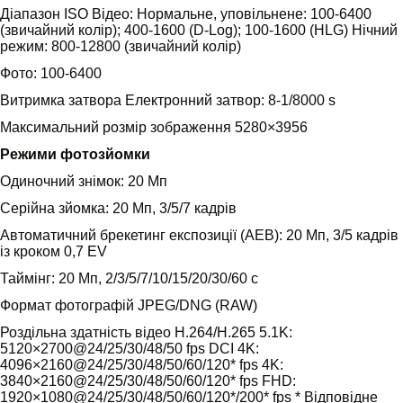
Діапазон ISO Відео: Нормальне, уповільнене: 100-6400
(звичайний колір); 400-1600 (D-Log); 100-1600 (HLG) Нічний
режим: 800-12800 (звичайний колір)
Фото: 100-6400
Витримка затвора Електронний затвор: 8-1/8000 s
Максимальний розмір зображення 5280×3956
Режими фотозйомки
Одиночний знімок: 20 Мп
Серійна зйомка: 20 Мп, 3/5/7 кадрів
Автоматичний брекетинг експозиції (AEB): 20 Мп, 3/5 кадрів
із кроком 0,7 EV
Таймінг: 20 Мп, 2/3/5/7/10/15/20/30/60 с
Формат фотографій JPEG/DNG (RAW)
Роздільна здатність відео H.264/H.265 5.1K:
5120×2700@24/25/30/48/50 fps DCI 4K:
4096×2160@24/25/30/48/50/60/120* fps 4K:
3840×2160@24/25/30/48/50/60/120* fps FHD:
1920×1080@24/25/30/48/50/60/120*/200* fps * Відповідне