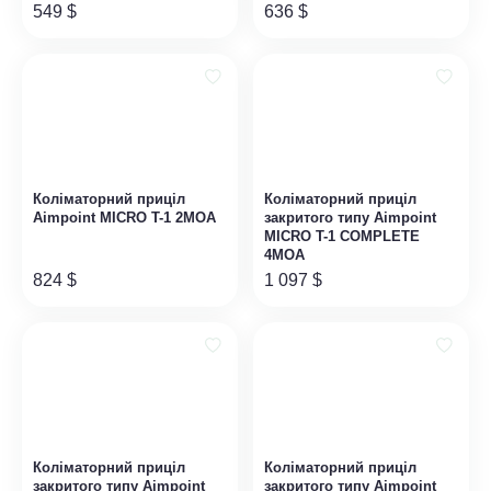
549
$
636
$
99)707-83-79
el.ukr@gmail.com
ємо
Знайшли
Коліматорний приціл
Коліматорний приціл
ння
дешевше,
Aimpoint MICRO T-1 2MOA
закритого типу Aimpoint
повідомте
MICRO T-1 COMPLETE
ьні
нам
4MOA
824
$
1 097
$
Коліматорний приціл
Коліматорний приціл
закритого типу Aimpoint
закритого типу Aimpoint