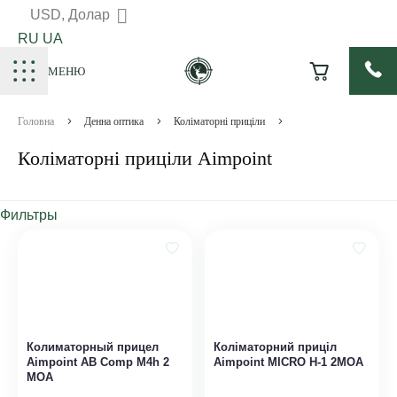
USD, Долар
RU
UA
МЕНЮ
Головна
Денна оптика
Коліматорні приціли
Коліматорні приціли Aimpoint
Фильтры
Колиматорный прицел
Коліматорний приціл
Aimpoint AB Comp M4h 2
Aimpoint MICRO H-1 2MOA
MOA