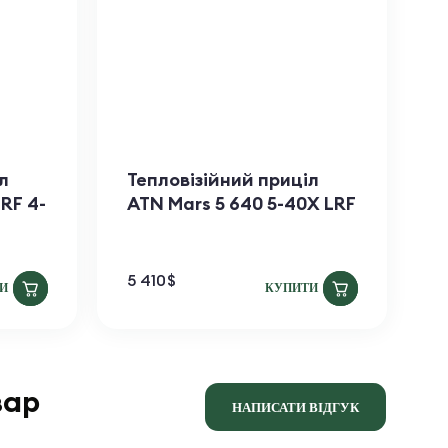
л
Тепловізійний приціл
П
LRF 4-
ATN Mars​ 5 640 5-40X LRF
A
5 410
$
1
И
КУПИТИ
вар
НАПИСАТИ ВІДГУК