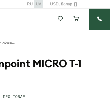
RU
UA
USD, Долар
Коліматорний приціл закритого типу Aimpoint MICRO T-1 COMPLETE 4MOA
mpoint MICRO T-1
И ПРО ТОВАР