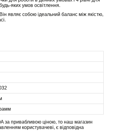
удь-яких умов освітлення.
 Він являє собою ідеальний баланс між якістю,
сі.
032
м
рамм
A за привабливою ціною, то наш магазин
авленням користувачеві, є відповідна