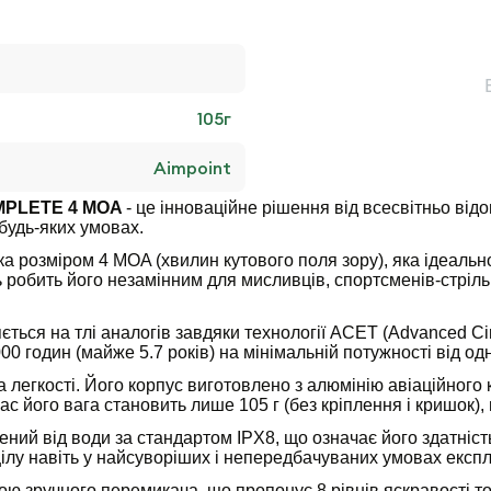
105
г
Aimpoint
OMPLETE 4 MOA
- це інноваційне рішення від всесвітньо ві
будь-яких умовах.
а розміром 4 MOA (хвилин кутового поля зору), яка ідеаль
сть робить його незамінним для мисливців, спортсменів-стріл
я на тлі аналогів завдяки технології ACET (Advanced Circu
00 годин (майже 5.7 років) на мінімальній потужності від од
та легкості. Його корпус виготовлено з алюмінію авіаційного
с його вага становить лише 105 г (без кріплення і кришок), 
й від води за стандартом IPX8, що означає його здатність
цілу навіть у найсуворіших і непередбачуваних умовах експл
 зручного перемикача, що пропонує 8 рівнів яскравості точ