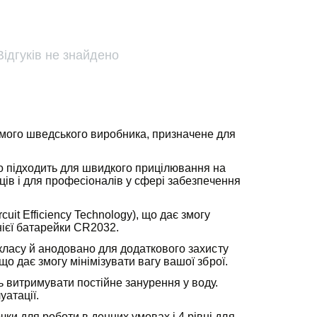
Відгуків не знайдено
домого шведського виробника, призначене для
но підходить для швидкого прицілювання на
ьців і для професіоналів у сфері забезпечення
it Efficiency Technology), що дає змогу
нієї батарейки CR2032.
 класу й анодовано для додаткового захисту
що дає змогу мінімізувати вагу вашої зброї.
 витримувати постійне занурення у воду.
уатації.
ки для роботи в денних умовах і 4 рівні для