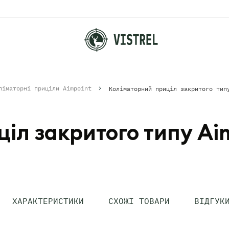
ліматорні приціли Aimpoint
іл закритого типу Ai
ХАРАКТЕРИСТИКИ
СХОЖІ ТОВАРИ
ВІДГУК