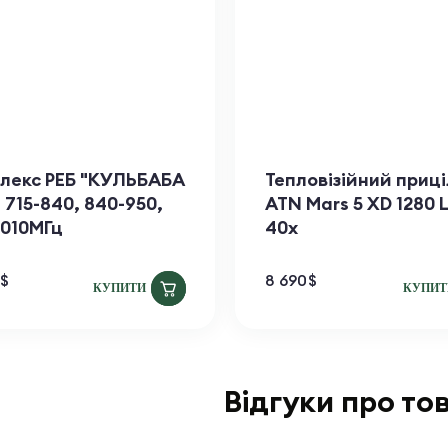
лекс РЕБ "КУЛЬБАБА
Тепловізійний приці
. 715-840, 840-950,
ATN Mars​ 5 XD 1280 
1010МГц
40x
$
8 690
$
КУПИТИ
КУПИТ
Відгуки про то