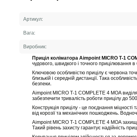
Артикул:
Вага:
Виробник:
Приціл коліматора Aimpoint MICRO T-1 C
чудового, швидкого і точного прицілювання в 
Ключовою особливістю прицілу є червона точк
близькій і середній дистанції. Така особливі
безпеки.
Aimpoint MICRO T-1 COMPLETE 4 MOA виділяєтьс
забезпечити тривалість роботи прицілу до 500
Конструкція прицілу - це поєднання міцності 
від корозії та механічних пошкоджень. Водноча
Aimpoint MICRO T-1 COMPLETE 4 MOA захищени
Такий рівень захисту гарантує надійність при
Керування прицілом здійснюється за допомогою