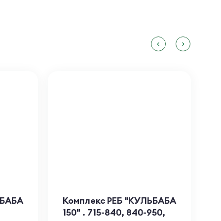
ЬБАБА
Комплекс РЕБ "КУЛЬБАБА
Б
150" . 715-840, 840-950,
B