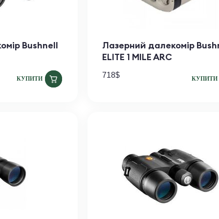
омір Bushnell
Лазерний далекомір Bushn
ELITE 1 MILE ARC
718
$
КУПИТИ
КУПИТИ