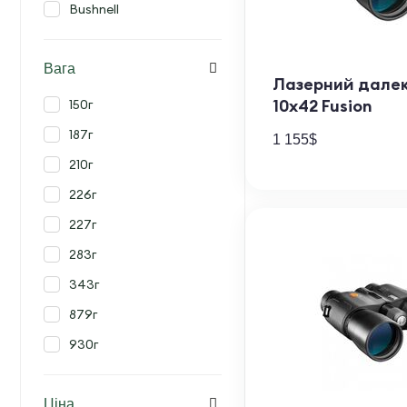
Bushnell
Вага
Лазерний далек
10х42 Fusion
150г
187г
1 155
$
210г
226г
227г
283г
343г
879г
930г
Ціна