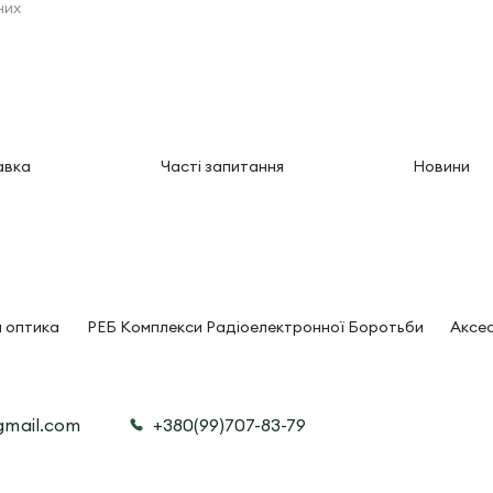
них
авка
Часті запитання
Новини
 оптика
РЕБ Комплекси Радіоелектронної Боротьби
Аксес
@gmail.com
+380(99)707-83-79