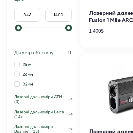
Лазерний далек
-
Fusion 1 Mile AR
1 400
$
Діаметр об'єктиву
21мм
26мм
32мм
Лазерні дальноміри ATN
(3)
Лазерні дальноміри Leica
(14)
Лазерні дальноміри
Лазерний далек
Bushnell (13)