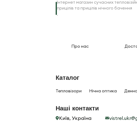
Інтернет магазин сучасних тепловізій
прицілів та прицілів нічного бачення
.
Про нас
Дост
Каталог
Тепловізори
Нічна оптика
Денна
Наші контакти
Київ, Україна
vistrel.ukr