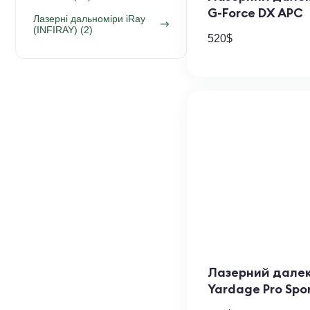
G-Force DХ АРС
Лазерні дальноміри iRay
(INFIRAY) (2)
520
$
Лазерний далек
Yardage Pro Spo