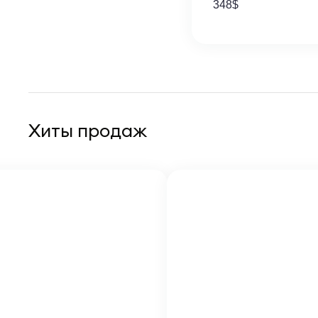
348
$
Хиты продаж