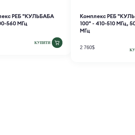
Комплекс РЕБ "КУЛЬБАБА
Компл
50" 500-560 МГц
100" -
МГц
1 800
$
КУПИТИ
2 760
$