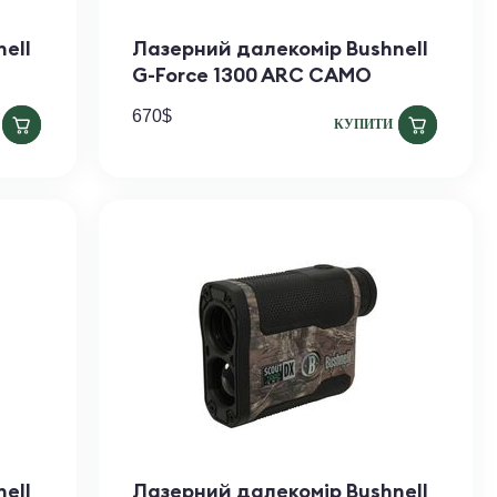
ell
Лазерний далекомір Bushnell
G-Force 1300 ARC САМО
670
$
КУПИТИ
ell
Лазерний далекомір Bushnell