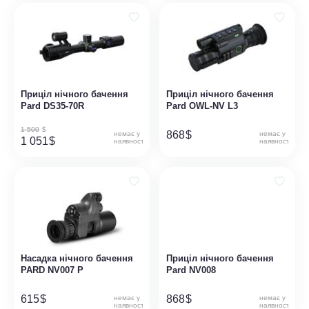
Приціл нічного бачення
Приціл нічного бачення
Pard DS35-70R
Pard OWL-NV L3
1 500
$
868
$
немає у
немає у
1 051
$
наявності
наявності
Насадка нічного бачення
Приціл нічного бачення
PARD NV007 P
Pard NV008
615
$
868
$
немає у
немає у
наявності
наявності