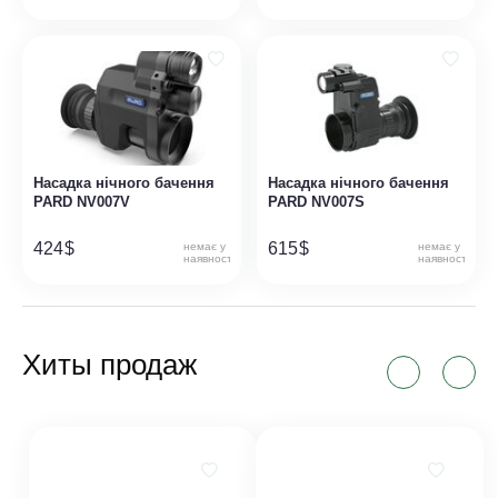
Насадка нічного бачення
Насадка нічного бачення
PARD NV007V
PARD NV007S
424
$
615
$
немає у
немає у
наявності
наявності
Хиты продаж