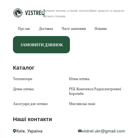
Інтернет магазин сучасних тепловізійних
прицілів та прицілів
нічного бачення
.
Про нас
Доставка
Часті запитання
Новини
ЗАМОВИТИ ДЗВІНОК
Каталог
Тепловізори
Нічна оптика
Денна оптика
РЕБ Комплекси Радіоелектронної
Боротьби
Аксесуари для оптики
Мисливські ножі
Наші контакти
Київ, Україна
vistrel.ukr@gmail.com