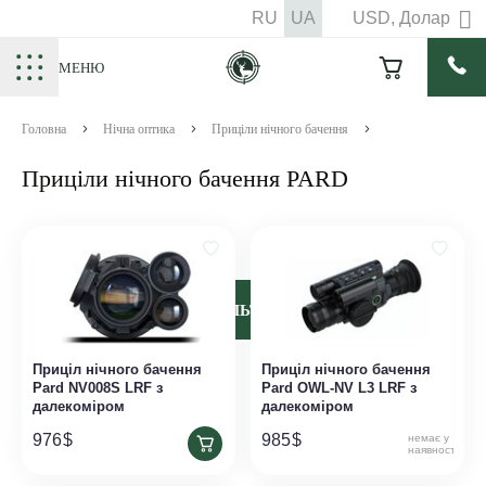
RU
UA
USD, Долар
МЕНЮ
Головна
Нічна оптика
Приціли нічного бачення
Приціли нічного бачення PARD
ФИЛЬТРЫ
Приціл нічного бачення
Приціл нічного бачення
Pard NV008S LRF з
Pard OWL-NV L3 LRF з
далекоміром
далекоміром
976
$
985
$
немає у
наявності