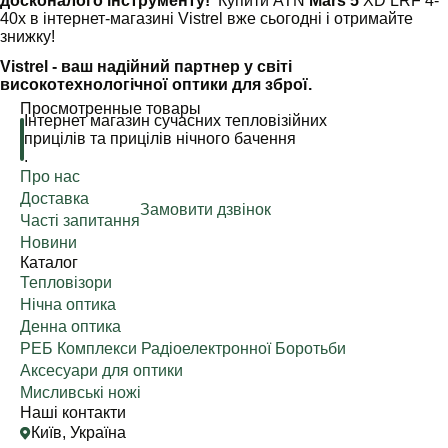
досконалого інструменту!
Купити ATN
Mars 5
XD LRF 4-
40x в інтернет-магазині Vistrel вже сьогодні і отримайте
знижку!
Vistrel - ваш надійний партнер у світі
високотехнологічної оптики для зброї.
Просмотренные товары
Інтернет магазин сучасних тепловізійних
прицілів та прицілів нічного бачення
.
Про нас
Доставка
Замовити дзвінок
Часті запитання
Новини
Каталог
Тепловізори
Нічна оптика
Денна оптика
РЕБ Комплекси Радіоелектронної Боротьби
Аксесуари для оптики
Мисливські ножі
Наші контакти
Київ, Україна