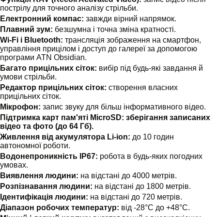
пострілу для точного аналізу стрільби.
Електронний компас:
завжди вірний напрямок.
Плавний зум:
безшумна і точна зміна кратності.
Wi-Fi і Bluetooth:
трансляція зображення на смартфон,
управління прицілом і доступ до галереї за допомогою
програми ATN Obsidian.
Багато прицільних сіток:
вибір під будь-які завдання й
умови стрільби.
Редактор прицільних сіток:
створення власних
прицільних сіток.
Мікрофон:
запис звуку для більш інформативного відео.
Підтримка карт пам'яті MicroSD:
зберігання записаних
відео та фото (до 64 Гб).
Живлення від акумулятора Li-ion:
до 10 годин
автономної роботи.
Водонепроникність IP67:
робота в будь-яких погодних
умовах.
Виявлення людини:
на відстані до 4000 метрів.
Розпізнавання людини:
на відстані до 1800 метрів.
Ідентифікація людини:
на відстані до 720 метрів.
Діапазон робочих температур:
від -28°C до +48°C.