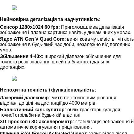
Неймовірна деталізація та надчутливість:
Сенсор 1280x1024 60 fps:
Приголомшлива деталізація
зображення і плавна картинка навіть у динамічних умовах.
Ядро ATN Gen V Quad Core:
виняткова чутливість і чіткість
зображення в будь-який час доби, незалежно від погодних
умов.
Збільшення 4-40x:
широкий діапазон збільшення для
точного розпізнавання цілей на ближніх і дальніх
дистанціях.
Непохитна точність і функціональність:
Лазерний далекомір:
миттєве і точне вимірювання
відстані до цілі на дистанції до 4000 метрів.
Баллістичний калькулятор:
облік траєкторії кулі для
точної стрільби на будь-якій відстані.
3D гіроскоп і 3D акселерометр:
стабілізація зображення й
автоматичне коригування прицілювання.
Функція RAV (Recoil Activated Video):
запис відео після