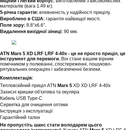
Міцний і легкий корпус:
виготовлений з високоякісних
матеріалів (вага 1.49 кг).
5-річна гарантія:
впевненість у надійності прицілу.
Вироблено в США:
гарантія найвищої якості.
Поле зору:
8.8°x6.6°.
Видалення вихідної зіниці:
90 мм.
ATN Mars 5 XD LRF LRF 4-40x - це не просто приціл, це
інструмент для перемоги.
Він стане вашим вірним
помічником у полюванні, спостереженні, пошуково-
рятувальних операціях і забезпеченні безпеки.
Комплектація:
Тепловізійний приціл ATN
Mars 5
XD XD LRF 4-40x
Захисні кришки об'єктива та окуляра
Кабель USB Type-C
Серветка для очищення оптики
Інструкція з експлуатації
Гарантійний талон
Не пропустіть шанс стати володарем цього