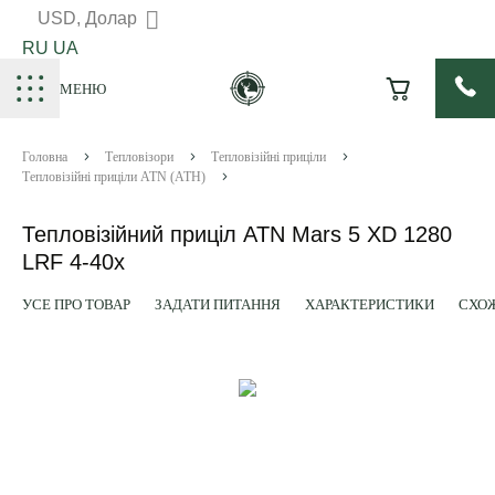
USD, Долар
RU
UA
МЕНЮ
Головна
Тепловізори
Тепловізійні приціли
Тепловізійні приціли ATN (АТН)
Тепловізійний приціл ATN Mars​ 5 XD 1280
LRF 4-40x
УСЕ ПРО ТОВАР
ЗАДАТИ ПИТАННЯ
ХАРАКТЕРИСТИКИ
СХОЖ