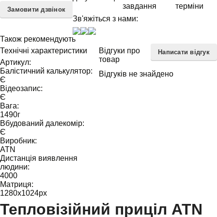
завдання
терміни
Замовити дзвінок
Зв'яжіться з нами:
Також рекомендують
Технічні характеристики
Відгуки про
Написати відгук
товар
Артикул:
Балістичний калькулятор:
Відгуків не знайдено
Є
Відеозапис:
Є
Вага:
1490
г
Вбудований далекомір:
Є
Виробник:
ATN
Дистанція виявлення
людини:
4000
Матриця:
1280x1024
px
Тепловізійний приціл ATN