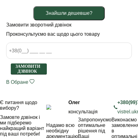
Знайшли дешевше?
Замовити зворотний дзвінок
Проконсультуємо вас щодо цього товару
ЗАМОВИТИ
ДЗВІНОК
В Обране
Є питання щодо
Олег
+380(99)
вибору?
консультація
vistrel.
Замовте дзвінок і
Запропонуємо
Виконаємо
ми підберемо
Надамо всю
оптимальне
замовленн
найкращий варіант
необхідну
рішення під
в
під ваші потреби!
документацію
Ваші
оптимальні