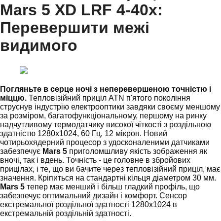
Mars 5 XD LRF 4-40x:
Перевершити межі
видимого
Погляньте в серце ночі з неперевершеною точністю і
міццю.
Тепловізійний приціл ATN п'ятого покоління
струснув індустрію електрооптики завдяки своєму меншому
за розміром, багатофункціональному, першому на ринку
надчутливому термодатчику високої чіткості з роздільною
здатністю 1280x1024, 60 Гц, 12 мікрон. Новий
чотирьохядерний процесор з удосконаленими датчиками
забезпечує
Mars 5
приголомшливу якість зображення як
вночі, так і вдень. Точність - це головне в збройових
прицілах, і те, що ви бачите через тепловізійний приціл, має
значення. Кріпиться на стандартні кільця діаметром 30 мм.
Mars 5
тепер має менший і більш гладкий профіль, що
забезпечує оптимальний дизайн і комфорт. Сенсор
екстремальної роздільної здатності 1280x1024 в
екстремальній роздільній здатності.