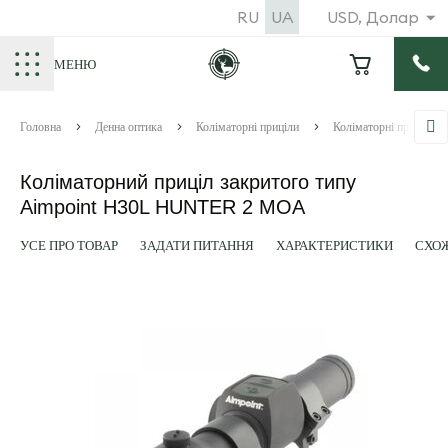
RU
UA
USD, Долар
МЕНЮ
Головна
Денна оптика
Коліматорні приціли
Коліматорні приціли A
Коліматорний приціл закритого типу
Aimpoint H30L HUNTER 2 MOA
УСЕ ПРО ТОВАР
ЗАДАТИ ПИТАННЯ
ХАРАКТЕРИСТИКИ
СХОЖ