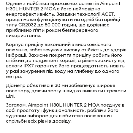
Одним з найбільш вражаючих аспектів Aimpoint
H30L HUNTER 2 MOA є його неймовірна
енергоефективність. Завдяки технології ACET,
приціл може функціонувати на одній батарейці
типу CR2032 до 50 000 годин, що дорівнює
приблизно п'яти рокам безперервного
використання.
Корпус прицілу виконаний з високоякісного
алюмінію, забезпечуючи високу стійкість до ударів
і вібрації. Захисне покриття прицілу робить його
стійким до подряпин і корозії, а рівень захисту від
вологи IPX7 гарантує його працездатність навіть
у разі занурення під воду на глибину до одного
метра.
Діаметр об'єктива в 30 мм забезпечує широке
поле зору, даючи змогу швидко виявляти і трекати
цілі.
Загалом, Aimpoint H30L HUNTER 2 MOA поєднує в
собі простоту і функціональність, роблячи його
чудовим вибором для любителів полювання і
стрільби всіх рівнів досвіду.