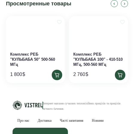
Просмотренные товары
Комплекс РЕБ
Комплекс РЕБ
"КУЛЬБАБА 50" 500-560
"КУЛЬБАБА 100" - 410-510
МГц
МГц, 500-560 МГц
1 800
$
2 760
$
Інтернет магазин сучасних тепловізійних
прицілів та прицілів
нічного бачення
.
Про нас
Доставка
Часті запитання
Новини