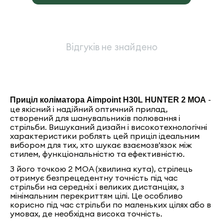
Відгуків не знайдено
-
Приціл коліматора Aimpoint H30L HUNTER 2 MOA
це якісний і надійний оптичний прилад,
створений для шанувальників полювання і
стрільби. Вишуканий дизайн і високотехнологічні
характеристики роблять цей приціл ідеальним
вибором для тих, хто шукає взаємозв'язок між
стилем, функціональністю та ефективністю.
З його точкою 2 MOA (хвилина кута), стрілець
отримує безпрецедентну точність під час
стрільби на середніх і великих дистанціях, з
мінімальним перекриттям цілі. Це особливо
корисно під час стрільби по маленьких цілях або в
умовах, де необхідна висока точність.